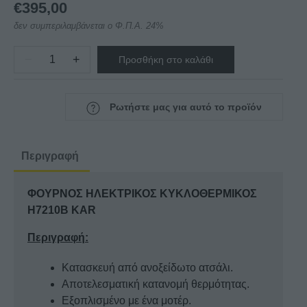
€
395,00
δεν συμπεριλαμβάνεται ο Φ.Π.Α. 24%
−
+
Προσθήκη στο καλάθι
ΦΟΥΡΝΟΣ
ΗΛΕΚΤΡΙΚΟΣ
ΚΥΚΛΟΘΕΡΜΙΚΟΣ
Ρωτήστε μας για αυτό το προϊόν
H7210B
KAR
ποσότητα
Περιγραφή
ΦΟΥΡΝΟΣ ΗΛΕΚΤΡΙΚΟΣ ΚΥΚΛΟΘΕΡΜΙΚΟΣ
H7210B KAR
Περιγραφή:
Κατασκευή από ανοξείδωτο ατσάλι.
Αποτελεσματική κατανομή θερμότητας.
Εξοπλισμένο με ένα μοτέρ.