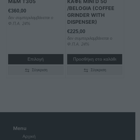
M&M Τ305
ΚΑΦΕ MINI D 50
στη
/BELOGIA (COFFEE
€
360,00
GRINDER WITH
σελίδα
δεν συμπεριλαμβάνεται ο
DISPENSER)
του
Φ.Π.Α. 24%
προϊόντος
€
225,00
δεν συμπεριλαμβάνεται ο
Φ.Π.Α. 24%
Επιλογή
Προσθήκη στο καλάθι
Σύγκριση
Σύγκριση
Menu
Αρχική