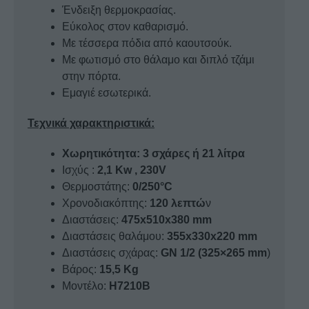
Ένδειξη θερμοκρασίας.
Εύκολος στον καθαρισμό.
Με τέσσερα πόδια από καουτσούκ.
Με φωτισμό στο θάλαμο και διπλό τζάμι
στην πόρτα.
Εμαγιέ εσωτερικά.
Τεχνικά χαρακτηριστικά:
Xωρητικότητα: 3 σχάρες ή 21 λίτρα
Ισχύς :
2,1 Kw , 230V
Θερμοστάτης:
0/250°C
Χρονοδιακόπτης:
120 λεπτώ
ν
Διαστάσεις:
475x510x380 mm
Διαστάσεις θαλάμου:
355x330x220 mm
Διαστάσεις σχάρας:
GN 1/2 (325×265 mm
)
Βάρος:
15,5 Kg
Μοντέλο:
H7210B