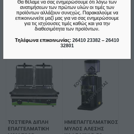
Θα θέλαμε να σας ενημερώσουμε ότι λόγω των
Φ.Π.Α. 24%
δεν συμπεριλαμβάνεται ο
ανατιμήσεων των πρώτων υλών οι τιμές των
Φ.Π.Α. 24%
προϊόντων αλλάζουν συνεχώς. Παρακαλούμε να
επικοινωνείτε μαζί μας για να σας ενημερώσουμε
για τις ισχύουσες τιμές καθώς και για την
Προσθήκη στο καλάθι
Προσθήκη στο καλάθι
διαθεσιμότητα των προϊόντων.
Σύγκριση
Σύγκριση
Τηλέφωνα επικοινωνίας:
26410 23382
–
26410
32801
Αυτό
το
προϊόν
έχει
πολλαπλές
παραλλαγές.
Οι
επιλογές
μπορούν
ΤΟΣΤΙΕΡΑ ΔΙΠΛΗ
ΗΜΙΕΠΑΓΓΕΛΜΑΤΙΚΟΣ
να
ΕΠΑΓΓΕΛΜΑΤΙKH
ΜΥΛΟΣ ΑΛΕΣΗΣ
επιλεγούν