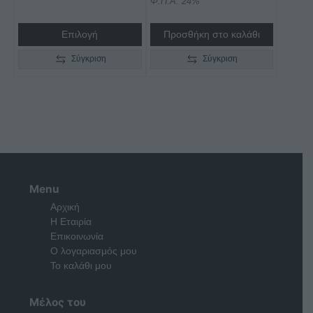
Φ.Π.Α. 24%
€3.400,00
Επιλογή
Προσθήκη στο καλάθι
Σύγκριση
Σύγκριση
Menu
Αρχική
Η Εταιρία
Επικοινωνία
Ο λογαριασμός μου
Το καλάθι μου
Μέλος του