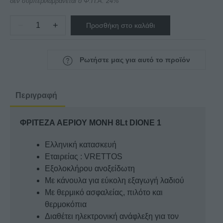
δεν συμπεριλαμβάνεται ο Φ.Π.Α. 24%
−
+
Προσθήκη στο καλάθι
ΦΡΙΤΕΖΑ
ΑΕΡΙΟΥ
ΜΟΝΗ
Ρωτήστε μας για αυτό το προϊόν
8Lt
DIONE
1
Περιγραφή
ποσότητα
ΦΡΙΤΕΖΑ ΑΕΡΙΟΥ ΜΟΝΗ 8Lt DIONE 1
Ελληνική κατασκευή
Εταιρείας : VRETTOS
Εξολοκλήρου ανοξείδωτη
Με κάνουλα για εύκολη εξαγωγή λαδιού
Με θερμικό ασφαλείας, πιλότο και
θερμοκόπια
Διαθέτει ηλεκτρονική ανάφλεξη για τον