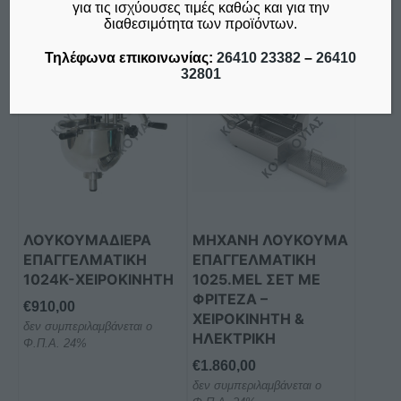
για τις ισχύουσες τιμές καθώς και για την
διαθεσιμότητα των προϊόντων.
Τηλέφωνα επικοινωνίας:
26410 23382
–
26410
32801
ΛΟΥΚΟΥΜΑΔΙΕΡΑ
ΜΗΧΑΝΉ ΛΟΥΚΟΥΜΆ
ΕΠΑΓΓΕΛΜΑΤΙΚΗ
ΕΠΑΓΓΕΛΜΑΤΙΚΉ
1024K-ΧΕΙΡΟΚΙΝΗΤΗ
1025.MEL ΣΕΤ ΜΕ
ΦΡΙΤΈΖΑ –
€
910,00
ΧΕΙΡΟΚΊΝΗΤΗ &
δεν συμπεριλαμβάνεται ο
ΗΛΕΚΤΡΙΚΉ
Φ.Π.Α. 24%
€
1.860,00
δεν συμπεριλαμβάνεται ο