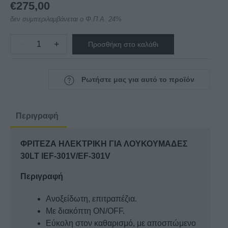
€
275,00
δεν συμπεριλαμβάνεται ο Φ.Π.Α. 24%
−
+
Προσθήκη στο καλάθι
ΦΡΙΤΕΖΑ
ΗΛΕΚΤΡΙΚΗ
ΓΙΑ
Ρωτήστε μας για αυτό το προϊόν
ΛΟΥΚΟΥΜΑΔΕΣ
30LT
IEF-
Περιγραφή
301V/EF-
301V
ΦΡΙΤΕΖΑ ΗΛΕΚΤΡΙΚΗ ΓΙΑ ΛΟΥΚΟΥΜΑΔΕΣ
ποσότητα
30LT IEF-301V/EF-301V
Περιγραφή
Ανοξείδωτη, επιτραπέζια.
Με διακόπτη ON/OFF.
Εύκολη στον καθαρισμό, με αποσπώμενο