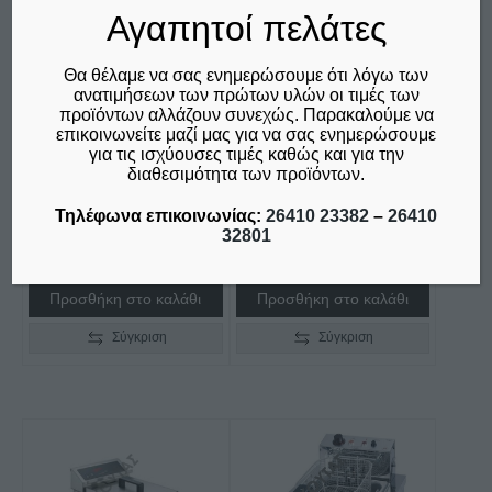
Αγαπητοί πελάτες
Θα θέλαμε να σας ενημερώσουμε ότι λόγω των
ανατιμήσεων των πρώτων υλών οι τιμές των
προϊόντων αλλάζουν συνεχώς. Παρακαλούμε να
ΦΡΙΤΕΖΑ ΔΙΠΛΗ
ΦΡΙΤΕΖΑ ΔΙΠΛΗ
επικοινωνείτε μαζί μας για να σας ενημερώσουμε
ΗΛΕΚΤΡΙΚΗ F120TR
ΗΛΕΚΤΡΙΚΗ F120 12LT
για τις ισχύουσες τιμές καθώς και για την
12LT+12LT M&M
+12LT M&M
διαθεσιμότητα των προϊόντων.
€
750,00
€
670,00
Τηλέφωνα επικοινωνίας:
26410 23382
–
26410
δεν συμπεριλαμβάνεται ο
δεν συμπεριλαμβάνεται ο
32801
Φ.Π.Α. 24%
Φ.Π.Α. 24%
Προσθήκη στο καλάθι
Προσθήκη στο καλάθι
Σύγκριση
Σύγκριση