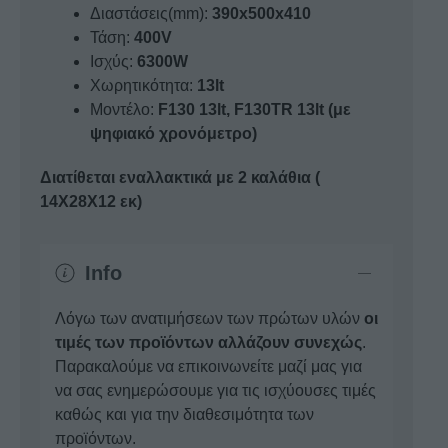
Διαστάσεις(mm):
390x500x410
Τάση:
400V
Ισχύς:
6300W
Χωρητικότητα:
13lt
Μοντέλο:
F130 13lt, F130TR 13lt (με
ψηφιακό χρονόμετρο)
Διατίθεται εναλλακτικά με 2 καλάθια (
14Χ28Χ12 εκ)
Info
Λόγω των ανατιμήσεων των πρώτων υλών
οι
τιμές των προϊόντων αλλάζουν συνεχώς
.
Παρακαλούμε να επικοινωνείτε μαζί μας για
να σας ενημερώσουμε για τις ισχύουσες τιμές
καθώς και για την διαθεσιμότητα των
προϊόντων.