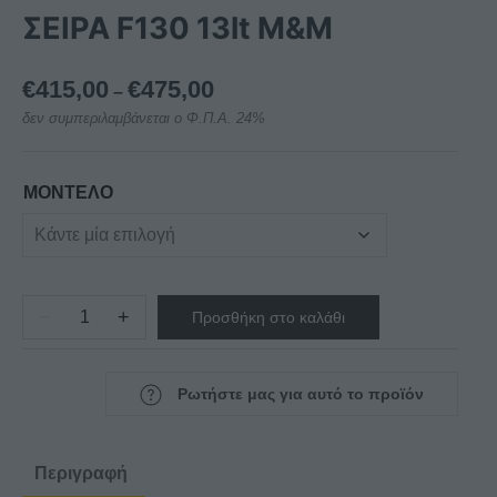
ΣΕΙΡΑ F130 13lt M&M
Price
€
415,00
€
475,00
–
range:
δεν συμπεριλαμβάνεται ο Φ.Π.Α. 24%
€415,00
through
€475,00
ΜΟΝΤΕΛΟ
−
+
Προσθήκη στο καλάθι
ΦΡΙΤΕΖΑ
ΗΛΕΚΤΡΙΚΗ
ΜΟΝΗ
Ρωτήστε μας για αυτό το προϊόν
ΣΕΙΡΑ
F130
13lt
Περιγραφή
M&M