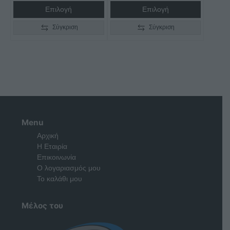
through
through
Επιλογή
Επιλογή
€1.350,00
€4.075,00
Σύγκριση
Σύγκριση
Menu
Αρχική
Η Εταιρία
Επικοινωνία
Ο λογαριασμός μου
Το καλάθι μου
Μέλος του