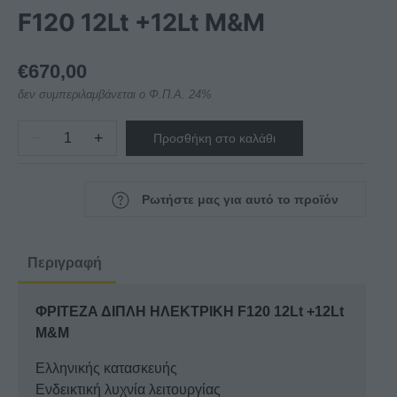
F120 12Lt +12Lt M&M
€
670,00
δεν συμπεριλαμβάνεται ο Φ.Π.Α. 24%
−
+
Προσθήκη στο καλάθι
ΦΡΙΤΕΖΑ
ΔΙΠΛΗ
ΗΛΕΚΤΡΙΚΗ
Ρωτήστε μας για αυτό το προϊόν
F120
12Lt
+12Lt
Περιγραφή
M&M
ποσότητα
ΦΡΙΤΕΖΑ ΔΙΠΛΗ ΗΛΕΚΤΡΙΚΗ F120 12Lt +12Lt
M&M
Ελληνικής κατασκευής
Ενδεικτική λυχνία λειτουργίας