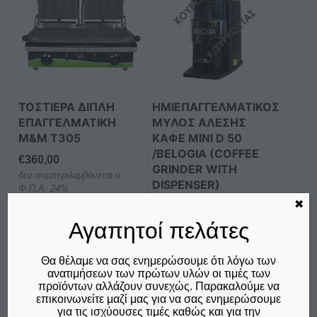
έχει
πολλαπλές
παραλλαγές.
Οι
επιλογές
μπορούν
ΤΟΣΤΙΕΡΑ ΔΙΠΛΗ
ΗΜΙΕΠΑΓΓΕΛΜΑΤΙΚΟΣ
να
ΕΠΑΓΓΕΛΜΑΤΙKH
ΜΥΛΟΣ ΑΛΕΣΗΣ
επιλεγούν
M&M Τ305
ΚΑΦΕ MINI D 50
στη
/BELOGIA (COFFEE
€
360,00
GRINDER WITH
σελίδα
δεν συμπεριλαμβάνεται ο
DISPENSER)
του
Φ.Π.Α. 24%
προϊόντος
✖
€
225,00
δεν συμπεριλαμβάνεται ο
Αγαπητοί πελάτες
Φ.Π.Α. 24%
Θα θέλαμε να σας ενημερώσουμε ότι λόγω των
Επιλογή
Προσθήκη στο καλάθι
ανατιμήσεων των πρώτων υλών οι τιμές των
προϊόντων αλλάζουν συνεχώς. Παρακαλούμε να
Σύγκριση
Σύγκριση
επικοινωνείτε μαζί μας για να σας ενημερώσουμε
για τις ισχύουσες τιμές καθώς και για την