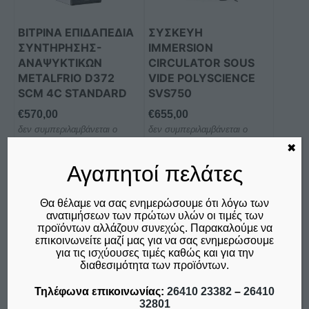
ΒΙΤΡΙΝΑ ΕΠΙΔΑΠΕΔΙΑ
ΣΥΣΚΕΥΗ
ΣΥΝΤΗΡΗΣΗΣ-
IMMERSION
ΑΝΑΨΥΚΤΙΚΩΝ
CIRCULATOR SOUS
METALFRIO D372
VIDE POLYSCIENCE
SCM 4C STANDARD
SVS750
€
570,00
€
655,00
δεν συμπεριλαμβάνεται ο
δεν συμπεριλαμβάνεται ο
Φ.Π.Α. 24%
Φ.Π.Α. 24%
✖
Αγαπητοί πελάτες
Προσθήκη στο καλάθι
Προσθήκη στο καλάθι
Σύγκριση
Σύγκριση
Θα θέλαμε να σας ενημερώσουμε ότι λόγω των
ανατιμήσεων των πρώτων υλών οι τιμές των
προϊόντων αλλάζουν συνεχώς. Παρακαλούμε να
επικοινωνείτε μαζί μας για να σας ενημερώσουμε
για τις ισχύουσες τιμές καθώς και για την
Αυτό
Αυτό
διαθεσιμότητα των προϊόντων.
το
το
Τηλέφωνα επικοινωνίας:
26410 23382
–
26410
προϊόν
προϊόν
32801