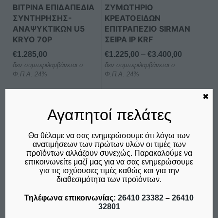
μπορούν
ΒΙΤΡΙΝΑ ΕΠΙΔΑΠΕΔΙΑ
ΖΥΜΩΤΗΡΙΟ
να
ΣΥΝΤΗΡΗΣΗΣ-
ΚΡΕΑΤΟΕΙΔΩΝ
επιλεγούν
ΑΝΑΨΥΚΤΙΚΩΝ U5
ΕΠΙΤΡΑΠΕΖΙΟ SIRMAN
στη
KRYO 70P
ΣΕΙΡΑ IP KRF
σελίδα
Price
€
1.285,00
€
1.225,00
–
€
3.400,00
του
δεν συμπεριλαμβάνεται ο
δεν συμπεριλαμβάνεται ο
range:
προϊόντος
Φ.Π.Α. 24%
Φ.Π.Α. 24%
€1.225,00
through
✖
Προσθήκη στο καλάθι
Επιλογή
€3.400,00
Αγαπητοί πελάτες
Σύγκριση
Σύγκριση
Θα θέλαμε να σας ενημερώσουμε ότι λόγω των
ανατιμήσεων των πρώτων υλών οι τιμές των
προϊόντων αλλάζουν συνεχώς. Παρακαλούμε να
Αυτό
Αυτό
επικοινωνείτε μαζί μας για να σας ενημερώσουμε
το
το
για τις ισχύουσες τιμές καθώς και για την
διαθεσιμότητα των προϊόντων.
προϊόν
προϊόν
έχει
έχει
Τηλέφωνα επικοινωνίας:
26410 23382
–
26410
πολλαπλές
πολλαπλές
32801
παραλλαγές.
παραλλαγές.