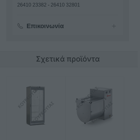
26410 23382
-
26410 32801
Επικοινωνία
Σχετικά προϊόντα
Αυτό
το
προϊόν
έχει
πολλαπλές
παραλλαγές.
Οι
επιλογές