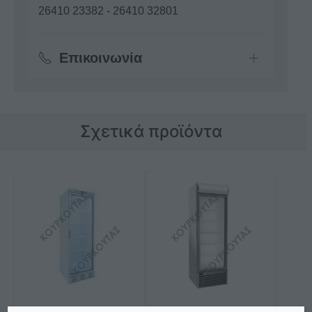
26410 23382
-
26410 32801
Επικοινωνία
Σχετικά προϊόντα