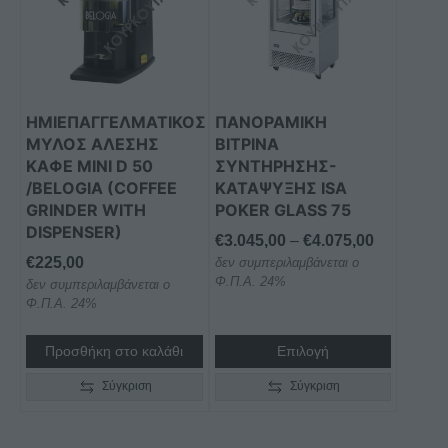
πολλαπλές
παραλλαγές.
Οι
επιλογές
μπορούν
ΗΜΙΕΠΑΓΓΕΛΜΑΤΙΚΟΣ
ΠΑΝΟΡΑΜΙΚΗ
να
ΜΥΛΟΣ ΑΛΕΣΗΣ
ΒΙΤΡΙΝΑ
επιλεγούν
ΚΑΦΕ MINI D 50
ΣΥΝΤΗΡΗΣΗΣ-
στη
/BELOGIA (COFFEE
ΚΑΤΑΨΥΞΗΣ ISA
GRINDER WITH
POKER GLASS 75
σελίδα
DISPENSER)
του
Price
€
3.045,00
–
€
4.075,00
προϊόντος
€
225,00
δεν συμπεριλαμβάνεται ο
range:
Φ.Π.Α. 24%
δεν συμπεριλαμβάνεται ο
€3.045,00
Φ.Π.Α. 24%
through
€4.075,00
Προσθήκη στο καλάθι
Επιλογή
Σύγκριση
Σύγκριση