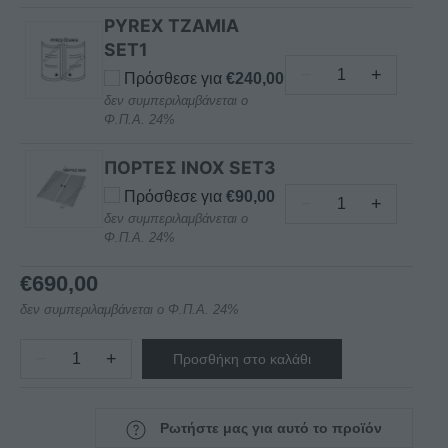
PYREX ΤΖΑΜΙΑ
SET1
−
+
Πρόσθεσε για
€
240,00
PYREX
δεν συμπεριλαμβάνεται ο
ΤΖΑΜΙΑ
Φ.Π.Α. 24%
ΓΙΑ
ΣΥΣΚΕΥΗ
ΠΟΡΤΕΣ INOX SET3
ΓΥΡΟΥ
Πρόσθεσε για
€
90,00
−
+
NORTH
ΠΟΡΤΕΣ
δεν συμπεριλαμβάνεται ο
ποσότητα
Φ.Π.Α. 24%
INOX
ΓΙΑ
€
690,00
ΣΥΣΚΕΥΗ
ΓΥΡΟΥ
δεν συμπεριλαμβάνεται ο Φ.Π.Α. 24%
NORTH
−
+
ποσότητα
Προσθήκη στο καλάθι
ΓΥΡΟΣ
ΥΓΡΑΕΡΙΟΥ
35-
Ρωτήστε μας για αυτό το προϊόν
45