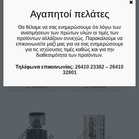
✖
ΒΙΤΡΙΝΑ ΕΠΙΔΑΠΕΔΙΑ
ΒΙΤΡΙΝΑ ΕΠΙΔΑΠΕΔΙΑ
Αγαπητοί πελάτες
ΣΥΝΤΗΡΗΣΗΣ-
ΣΥΝΤΗΡΗΣΗΣ-
ΑΝΑΨΥΚΤΙΚΩΝ
ΑΝΑΨΥΚΤΙΚΩΝ
METALFRIO CL372 VG
METALFRIO
Θα θέλαμε να σας ενημερώσουμε ότι λόγω των
INOVA520 SUPER
ανατιμήσεων των πρώτων υλών οι τιμές των
€
475,00
προϊόντων αλλάζουν συνεχώς. Παρακαλούμε να
SUBZERO
δεν συμπεριλαμβάνεται ο
επικοινωνείτε μαζί μας για να σας ενημερώσουμε
Φ.Π.Α. 24%
€
1.015,00
για τις ισχύουσες τιμές καθώς και για την
διαθεσιμότητα των προϊόντων.
δεν συμπεριλαμβάνεται ο
Φ.Π.Α. 24%
Τηλέφωνα επικοινωνίας:
26410 23382
–
26410
32801
Προσθήκη στο καλάθι
Προσθήκη στο καλάθι
Σύγκριση
Σύγκριση
Αυτό
το
προϊόν
έχει