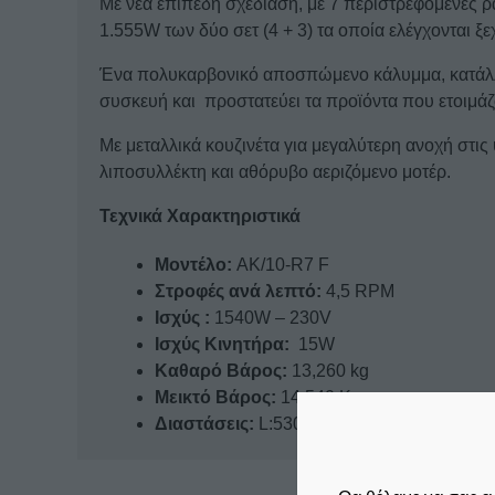
Με νέα επίπεδη σχεδίαση, με 7 περιστρεφόμενες
1.555W των δύο σετ (4 + 3) τα οποία ελέγχονται ξ
Ένα πολυκαρβονικό αποσπώμενο κάλυμμα, κατάλλη
συσκευή και προστατεύει τα προϊόντα που ετοιμάζ
Με μεταλλικά κουζινέτα για μεγαλύτερη ανοχή στι
λιποσυλλέκτη και αθόρυβο αεριζόμενο μοτέρ.
Τεχνικά Χαρακτηριστικά
Μοντέλο:
AK/10-R7 F
Στροφές ανά λεπτό:
4,5 RPM
Ισχύς :
1540W – 230V
Ισχύς Κινητήρα:
15W
Καθαρό Βάρος:
13,260 kg
Μεικτό Βάρος:
14,540 Kg
Διαστάσεις:
L:530 W:330 H:230 (mm)