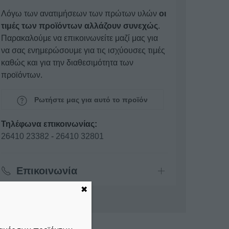
Λόγω των ανατιμήσεων των πρώτων υλών
οι
τιμές των προϊόντων αλλάζουν συνεχώς
.
Παρακαλούμε να επικοινωνείτε μαζί μας για
να σας ενημερώσουμε για τις ισχύουσες τιμές
καθώς και για την διαθεσιμότητα των
προϊόντων.
Ρωτήστε μας για αυτό το προϊόν
Τηλέφωνα επικοινωνίας:
26410 23382
-
26410 32801
Επικοινωνία
✖