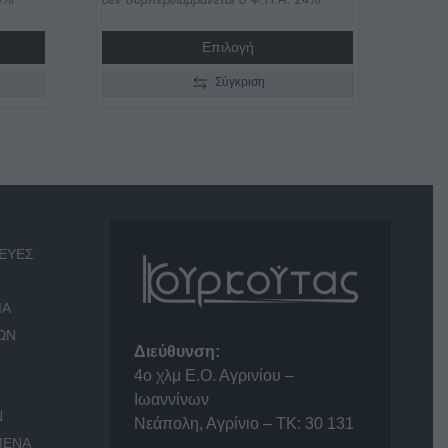
range:
€335,00
Επιλογή
through
€445,00
Σύγκριση
ΕΥΕΣ
ΙΑ
ΩΝ
Διεύθυνση:
4o χλμ Ε.Ο. Αγρινίου –
Ιωαννίνων
Ν
Νεάπολη, Αγρίνιο – ΤΚ: 30 131
ΜΕΝΑ