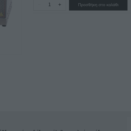
−
+
Προσθήκη στο καλάθι
HOT
DOG
ROLLER
JOHNY
AK/10-
R7
F
ποσότητα