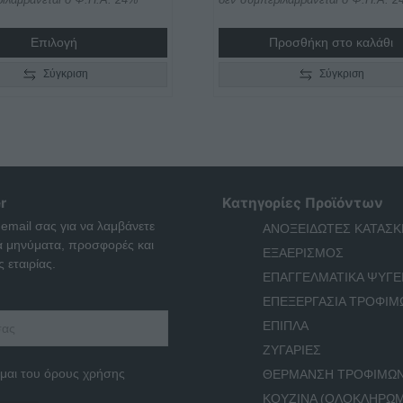
range:
€120,00
Επιλογή
Προσθήκη στο καλάθι
through
€165,00
Σύγκριση
Σύγκριση
r
Κατηγορίες Προϊόντων
 email σας για να λαμβάνετε
ΑΝΟΞΕΙΔΩΤΕΣ ΚΑΤΑΣΚ
ά μηνύματα, προσφορές και
ΕΞΑΕΡΙΣΜΟΣ
 εταιρίας.
ΕΠΑΓΓΕΛΜΑΤΙΚΑ ΨΥΓΕ
ΕΠΕΞΕΡΓΑΣΙΑ ΤΡΟΦΙΜ
ΕΠΙΠΛΑ
ΖΥΓΑΡΙΕΣ
μαι του όρους χρήσης
ΘΕΡΜΑΝΣΗ ΤΡΟΦΙΜΩ
ΚΟΥΖΙΝΑ (ΟΛΟΚΛΗΡΩ