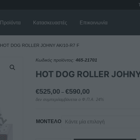
Προϊόντα
Κατασκευαστές
Επικοινωνία
HOT DOG ROLLER JOHNY AK/10-R7 F
Κωδικός προϊόντος:
465-21701
HOT DOG ROLLER JOHNY
Price
€
525,00
€
590,00
–
range:
δεν συμπεριλαμβάνεται ο Φ.Π.Α. 24%
€525,00
through
€590,00
ΜΟΝΤΕΛΟ