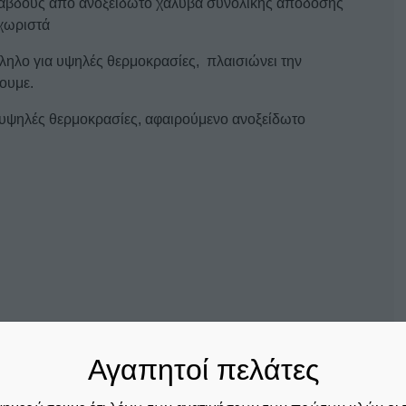
 ράβδους από ανοξείδωτο χάλυβα συνολικής απόδοσης
εχωριστά
λο για υψηλές θερμοκρασίες, πλαισιώνει την
ουμε.
ς υψηλές θερμοκρασίες, αφαιρούμενο ανοξείδωτο
Αγαπητοί πελάτες