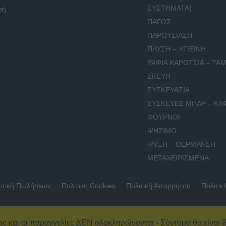
ΣΥΣΤΗΜΑΤΑ)
ΠΑΓΟΣ
ΠΑΡΟΥΣΙΑΣΗ
ΠΛΥΣΗ – ΥΓΙΕΙΝΗ
ΡΑΦΙΑ ΚΑΡΟΤΣΙΑ – ΤΑΜ
ΣΚΕΥΗ
ΣΥΣΚΕΥΑΣΙΑ
ΣΥΣΚΕΥΕΣ ΜΠΑΡ – ΚΑ
ΦΟΥΡΝΟΙ
ΨΗΣΙΜΟ
ΨΥΞΗ – ΘΕΡΜΑΝΣΗ
ΜΕΤΑΧΕΙΡΙΣΜΕΝΑ
ιτική Πωλήσεων
Πολιτική Cookies
Πολιτική Απορρήτου
Πολιτικ
ας και οι παραγγελίες ΔΕΝ ολοκληρώνονται - Σύντομα θα είναι δ
© 2026 Εξοπλισμός Καταστημάτων – ΚΟΥΡΚΟΥΤΑΣ