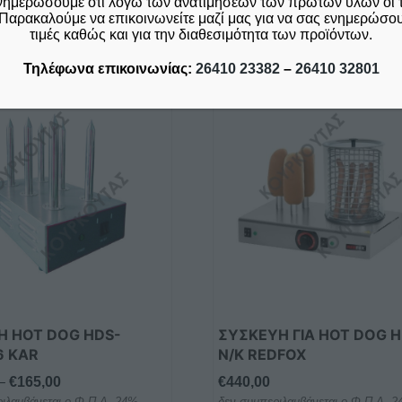
νημερώσουμε ότι λόγω των ανατιμήσεων των πρώτων υλών οι 
Σχετικά προϊόντα
Παρακαλούμε να επικοινωνείτε μαζί μας για να σας ενημερώσουμ
τιμές καθώς και για την διαθεσιμότητα των προϊόντων.
Τηλέφωνα επικοινωνίας:
26410 23382
–
26410 32801
ές
ές.
ν
 HOT DOG HDS-
ΣΥΣΚΕΥΗ ΓΙΑ HOT DOG H
6 KAR
N/K REDFOX
Price
–
€
165,00
€
440,00
ς
ιλαμβάνεται ο Φ.Π.Α. 24%
δεν συμπεριλαμβάνεται ο Φ.Π.Α. 