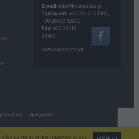
E-mail:
info@kourkoutas.gr
Τηλέφωνα:
+30 26410 23382
,
+30 26410 32801
Fax:
+30 26410
23360
ΕΙΑ
www.kourkoutas.gr
ΦΕ
ή Ποιότητας
Όροι χρήσης
ιαθέσιμο για τις online παραγγελίες σας
Απόρριψη