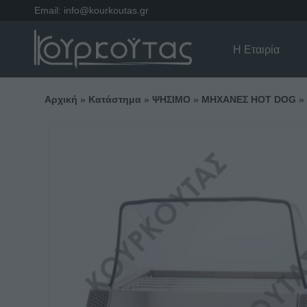
Email:
info@kourkoutas.gr
Η Εταιρία
Αρχική
»
Κατάστημα
»
ΨΗΣΙΜΟ
»
ΜΗΧΑΝΕΣ HOT DOG
»