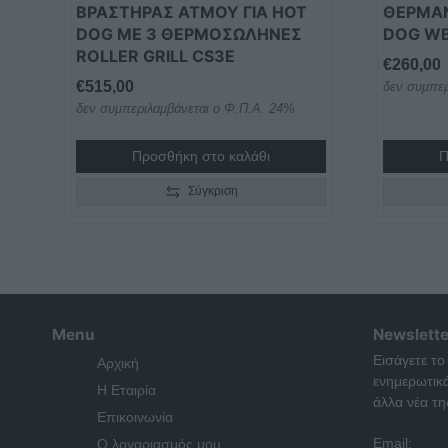
ΒΡΑΣΤΉΡΑΣ ΑΤΜΟΎ ΓΙΑ HOT
ΘΕΡΜΑΝ
DOG ΜΕ 3 ΘΕΡΜΟΣΩΛΉΝΕΣ
DOG WB
ROLLER GRILL CS3E
€
260,00
€
515,00
δεν συμπερ
δεν συμπεριλαμβάνεται ο Φ.Π.Α. 24%
Προσθήκη στο καλάθι
Π
Σύγκριση
Menu
Newslette
Εισάγετε το
Αρχική
ενημερωτικ
Η Εταιρία
άλλα νέα της
Επικοινωνία
Email:
Ο λογαριασμός μου