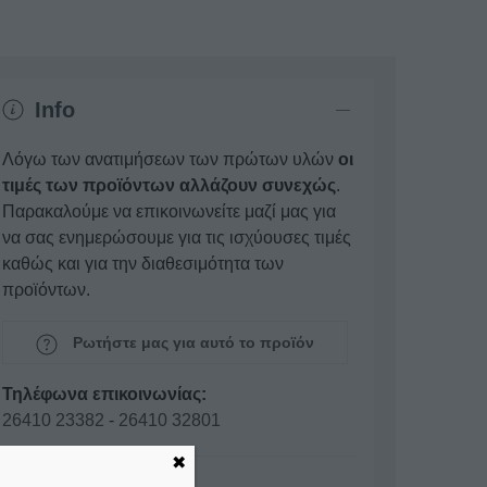
Info
Λόγω των ανατιμήσεων των πρώτων υλών
οι
τιμές των προϊόντων αλλάζουν συνεχώς
.
Παρακαλούμε να επικοινωνείτε μαζί μας για
να σας ενημερώσουμε για τις ισχύουσες τιμές
καθώς και για την διαθεσιμότητα των
προϊόντων.
Ρωτήστε μας για αυτό το προϊόν
Τηλέφωνα επικοινωνίας:
26410 23382
-
26410 32801
✖