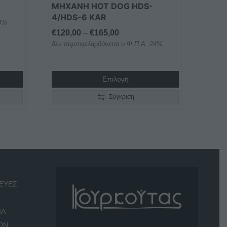
στη
ΜΗΧΑΝΗ HOT DOG HDS-
σελίδα
4/HDS-6 KAR
24%
του
Price
€
120,00
–
€
165,00
προϊόντος
δεν συμπεριλαμβάνεται ο Φ.Π.Α. 24%
range:
€120,00
through
Επιλογή
€165,00
Σύγκριση
ΕΥΕΣ
ΙΑ
ΩΝ