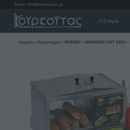
Email:
info@kourkoutas.gr
Η Εταιρία
Αρχική
»
Κατάστημα
»
ΨΗΣΙΜΟ
»
ΜΗΧΑΝΕΣ HOT DOG
»