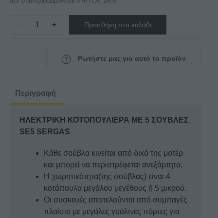
δεν συμπεριλαμβάνεται ο Φ.Π.Α. 24%
−
+
Προσθήκη στο καλάθι
ΗΛΕΚΤΡΙΚΗ
ΚΟΤΟΠΟΥΛΙΕΡΑ
ΜΕ
Ρωτήστε μας για αυτό το προϊόν
5
ΣΟΥΒΛΕΣ
SE5
Περιγραφή
SERGAS
ποσότητα
ΗΛΕΚΤΡΙΚΗ ΚΟΤΟΠΟΥΛΙΕΡΑ ΜΕ 5 ΣΟΥΒΛΕΣ
SE5 SERGAS
Κάθε σούβλα κινείται από δικό της μοτέρ
και μπορεί να περιστρέφεται ανεξάρτητα.
Η χωρητικότητα(της σούβλας) είναι 4
κοτόπουλα μεγάλου μεγέθους ή 5 μικρού.
Οι συσκευές αποτελούνται από συμπαγές
πλαίσιο με μεγάλες γυάλινες πόρτες για