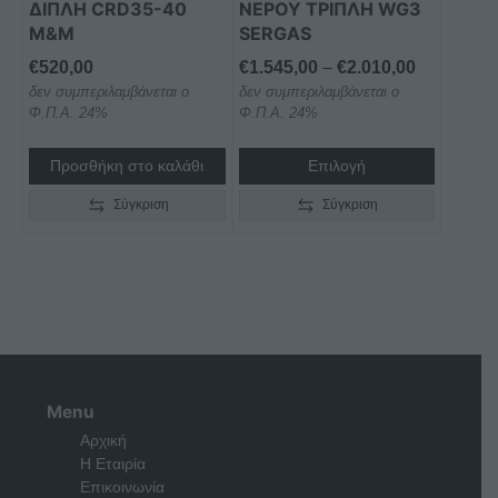
να
ΔΙΠΛΗ CRD35-40
ΝΕΡΟΥ ΤΡΙΠΛΗ WG3
επιλεγούν
M&M
SERGAS
στη
Price
€
520,00
€
1.545,00
–
€
2.010,00
σελίδα
δεν συμπεριλαμβάνεται ο
δεν συμπεριλαμβάνεται ο
range:
του
Φ.Π.Α. 24%
Φ.Π.Α. 24%
€1.545,00
προϊόντος
through
Προσθήκη στο καλάθι
Επιλογή
€2.010,00
Σύγκριση
Σύγκριση
Menu
Αρχική
Η Εταιρία
Επικοινωνία