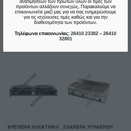
ανατιμήσεων των πρώτων υλών οι τιμές των
€
325,00
€
540,00
προϊόντων αλλάζουν συνεχώς. Παρακαλούμε να
επικοινωνείτε μαζί μας για να σας ενημερώσουμε
δεν συμπεριλαμβάνεται ο
δεν συμπεριλαμβάνεται ο
για τις ισχύουσες τιμές καθώς και για την
Φ.Π.Α. 24%
Φ.Π.Α. 24%
διαθεσιμότητα των προϊόντων.
Προσθήκη στο καλάθι
Προσθήκη στο καλάθι
Τηλέφωνα επικοινωνίας:
26410 23382
–
26410
32801
Σύγκριση
Σύγκριση
Αυτό
το
προϊόν
έχει
πολλαπλές
παραλλαγές.
Οι
επιλογές
μπορούν
ΚΡΕΠΙΕΡΑ ΗΛΕΚΤΡΙΚΗ
ΣΧΑΡΙΕΡΑ ΥΓΡΑΕΡΙΟΥ