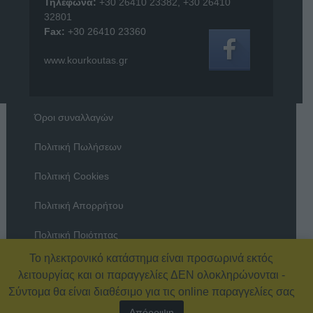
Τηλέφωνα:
+30 26410 23382
,
+30 26410
32801
Fax:
+30 26410 23360
www.kourkoutas.gr
Όροι συναλλαγών
Πολιτική Πωλήσεων
Πολιτική Cookies
Πολιτική Απορρήτου
Πολιτική Ποιότητας
Το ηλεκτρονικό κατάστημα είναι προσωρινά εκτός
Όροι χρήσης
λειτουργίας και οι παραγγελίες ΔΕΝ ολοκληρώνονται -
Σύντομα θα είναι διαθέσιμο για τις online παραγγελίες σας
Απόρριψη