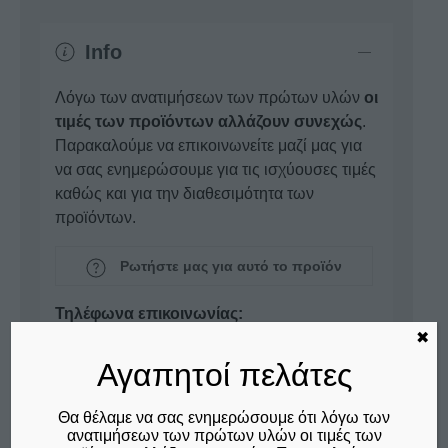
Info
Λόγω των ανατιμήσεων των πρώτων υλών
οι
τιμές των προϊόντων αλλάζουν συνεχώς
.
Παρακαλούμε να επικοινωνείτε μαζί μας για
να σας ενημερώσουμε για τις ισχύουσες τιμές
καθώς και για την διαθεσιμότητα των
προϊόντων.
Ρωτήστε μας για αυτό το προϊόν
Τηλέφωνα επικοινωνίας:
✖
26410 23382
-
26410 32801
Αγαπητοί πελάτες
Επικοινωνία
Θα θέλαμε να σας ενημερώσουμε ότι λόγω των
ανατιμήσεων των πρώτων υλών οι τιμές των