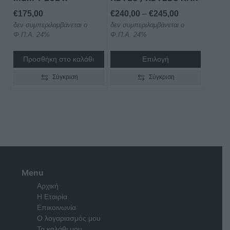
στη
Price
€
175,00
€
240,00
–
€
245,00
σελίδα
δεν συμπεριλαμβάνεται ο
δεν συμπεριλαμβάνεται ο
range:
του
Φ.Π.Α. 24%
Φ.Π.Α. 24%
€240,00
προϊόντος
through
Προσθήκη στο καλάθι
Επιλογή
€245,00
Σύγκριση
Σύγκριση
Menu
Αρχική
Η Εταιρία
Επικοινωνία
Ο λογαριασμός μου
Το καλάθι μου