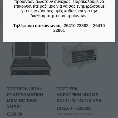
προϊόντων αλλάζουν συνεχώς. Παρακαλούμε να
επικοινωνείτε μαζί μας για να σας ενημερώσουμε
για τις ισχύουσες τιμές καθώς και για την
Σχετικά προϊόντα
διαθεσιμότητα των προϊόντων.
Τηλέφωνα επικοινωνίας:
26410 23382
–
26410
32801
Αυτό
το
προϊόν
έχει
πολλαπλές
παραλλαγές.
Οι
επιλογές
μπορούν
ΤΟΣΤΙΕΡΑ ΔΙΠΛΗ
ΤΟΣΤΙΕΡΑ
να
ΕΠΑΓΓΕΛΜΑΤΙΚΗ
ΗΛΕΚΤΡΙΚΗ XDOME
επιλεγούν
M&M GC 1000
XDT1TI/2TI/2TI S KAR
στη
SMART
Price
€
195,00
–
€
290,00
σελίδα
€
360,00
δεν συμπεριλαμβάνεται ο
range:
του