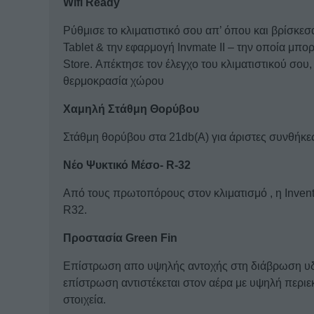
Wifi Ready
Ρύθμισε το κλιματιστικό σου απ’ όπου και βρίσκ
Tablet & την εφαρμογή Invmate II – την οποία μπο
Store. Απέκτησε τον έλεγχο του κλιματιστικού σου,
θερμοκρασία χώρου
Χαμηλή Στάθμη Θορύβου
Στάθμη θορύβου στα 21db(Α) για άριστες συνθήκε
Νέο Ψυκτικό Μέσο- R-32
Από τους πρωτοπόρους στον κλιματισμό , η Inventor
R32.
Προστασία Green Fin
Επίστρωση απο υψηλής αντοχής στη διάβρωση υδρ
επίστρωση αντιστέκεται στον αέρα με υψηλή περιεκ
στοιχεία.