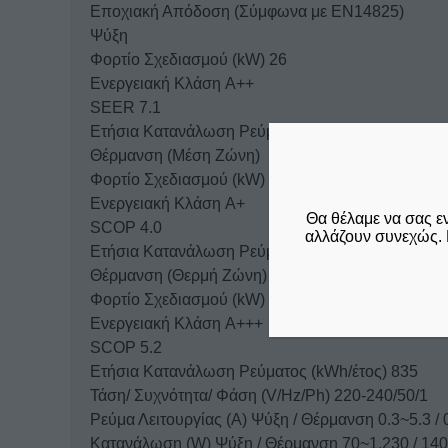
Εποχιακή Απόδοση (Σύμφωνα με ΕΝ14825)
Ψύξη
Φορτίο Σχεδιασμού (kW) 26
Ενεργειακή Κλάση A++
SEER 7.1
Ετήσια Κατανάλωση Ρεύματος (kWh/έτος) 124
Θέρμανση (Μέση Ζώνη)
Φορτίο Σχεδιασμού (kW) 26
Ενεργειακή Κλάση A+
Θα θέλαμε να σας ε
SCOP 4.0
αλλάζουν συνεχώς. 
Ετήσια Κατανάλωση Ρεύματος (kWh/έτος) 910
Θέρμανση (Θερμή Ζώνη)
Φορτίο Σχεδιασμού (kW) 31
Ενεργειακή Κλάση A+++
SCOP 5.2
Ετήσια Κατανάλωση Ρεύματος (kWh/έτος) 835
Τάση/ Συχνότητα/ Φάση (V/Hz/Ph) 220-240/50/1
Ρεύμα Λειτουργίας (Α) Ψύξη / Θέρμανση 0.3~5.3 / 
Κατανάλωση (W) Ψύξη / Θέρμανση 70~1.230 / 14