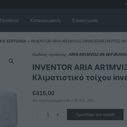
Προϊόντα
Κατασκευαστές
Επικοινωνία
ΚΑ ΕΠΙΤΟΙΧΙΑ
»
INVENTOR ARIA AR1MVI32-09WiFiR/AR1MVO32-09 Κλιμ
Κωδικός προϊόντος:
ARIA AR1MVI32-09-WiFiR/AR
INVENTOR ARIA AR1MVI
Κλιματιστικό τοίχου in
€
415,00
δεν συμπεριλαμβάνεται ο Φ.Π.Α. 24%
−
+
Προσθήκη στο καλάθι
INVENTOR
ARIA