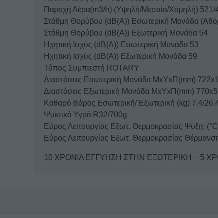
Παροχή Αέρα(m3/h) (Υψηλή/Μεσαία/Χαμηλή) 521/
Στάθμη Θορύβου (dB(A)) Εσωτερική Μονάδα (Αθό
Στάθμη Θορύβου (dB(A)) Εξωτερική Μονάδα 54
Ηχητική Ισχύς (dB(A)) Εσωτερική Μονάδα 53
Ηχητική Ισχύς (dB(A)) Εξωτερική Μονάδα 59
Τύπος Συμπιεστή ROTARY
Διαστάσεις Εσωτερική Μονάδα MxYxΠ(mm) 722x
Διαστάσεις Εξωτερική Μονάδα MxYxΠ(mm) 770x
Καθαρό Βάρος Εσωτερική/ Εξωτερική (kg) 7.4/26.
Ψυκτικό Υγρό R32/700g
Εύρος Λειτουργίας Εξωτ. Θερμοκρασίας Ψύξη: (°C
Εύρος Λειτουργίας Εξωτ. Θερμοκρασίας Θέρμανση
10 ΧΡΟΝΙΑ ΕΓΓΥΗΣΗ ΣΤΗΝ ΕΞΩΤΕΡΙΚΗ – 5 ΧΡΟ