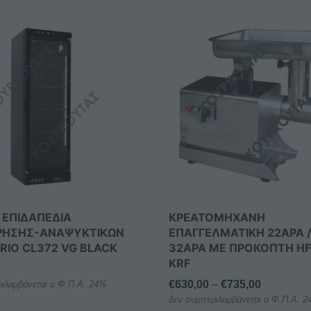
Αυτό
το
προϊόν
έχει
πολλαπλές
παραλλαγές.
Οι
επιλογές
μπορούν
να
επιλεγούν
στη
Α ΕΠΙΔΑΠΕΔΙΑ
ΚΡΕΑΤΟΜΗΧΑΝΗ
σελίδα
ΡΗΣΗΣ-ΑΝΑΨΥΚΤΙΚΩΝ
ΕΠΑΓΓΕΛΜΑΤΙΚΗ 22ΑΡΑ /
του
RIO CL372 VG BLACK
32ΑΡΑ ΜΕ ΠΡΟΚΟΠΤΗ H
προϊόντος
KRF
Price
€
630,00
–
€
735,00
ιλαμβάνεται ο Φ.Π.Α. 24%
δεν συμπεριλαμβάνεται ο Φ.Π.Α. 
range: