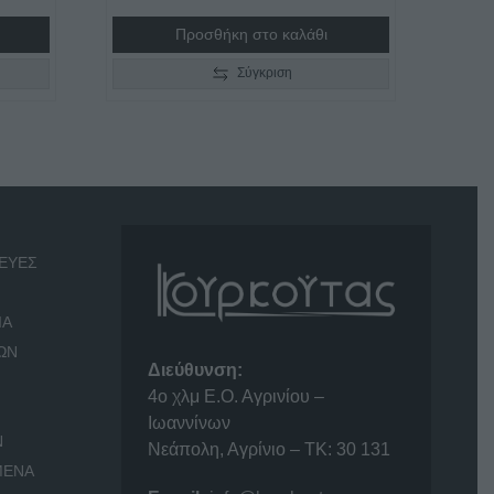
Προσθήκη στο καλάθι
Σύγκριση
ΕΥΕΣ
ΙΑ
ΩΝ
Διεύθυνση:
4o χλμ Ε.Ο. Αγρινίου –
Ιωαννίνων
Ν
Νεάπολη, Αγρίνιο – ΤΚ: 30 131
ΜΕΝΑ