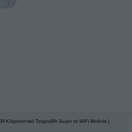
AR1MVI32-
09WiFiR/AR1MVO32-
09
Κλιματιστικό
τοίχου
inverter
A++/A+++
9000btu
ποσότητα
 Κλιματιστικό Τοίχου(Με δώρο το WiFi Module )