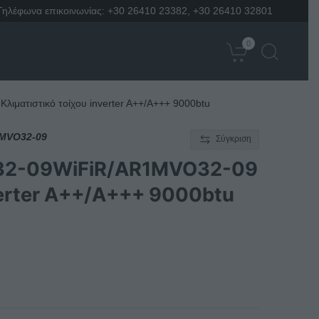
Τηλέφωνα επικοινωνίας:
+30 26410 23382
,
+30 26410 32801
0
ατιστικό τοίχου inverter A++/A+++ 9000btu
1MVO32-09
Σύγκριση
32-09WiFiR/AR1MVO32-09
verter A++/A+++ 9000btu