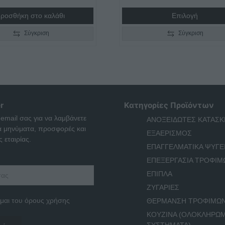
€630,00
ροσθήκη στο καλάθι
Επιλογή
through
€735,00
Σύγκριση
Σύγκριση
r
Κατηγορίες Προϊόντων
 email σας για να λαμβάνετε
ΑΝΟΞΕΙΔΩΤΕΣ ΚΑΤΑΣΚ
ά μηνύματα, προσφορές και
ΕΞΑΕΡΙΣΜΟΣ
 εταιρίας.
ΕΠΑΓΓΕΛΜΑΤΙΚΑ ΨΥΓΕ
ΕΠΕΞΕΡΓΑΣΙΑ ΤΡΟΦΙΜ
ΕΠΙΠΛΑ
ΖΥΓΑΡΙΕΣ
μαι του όρους χρήσης
ΘΕΡΜΑΝΣΗ ΤΡΟΦΙΜΩ
ΚΟΥΖΙΝΑ (ΟΛΟΚΛΗΡΩ