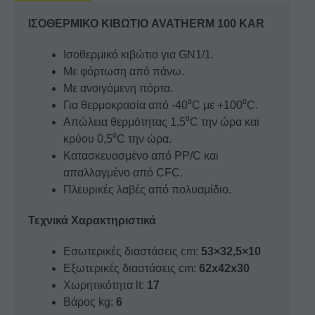
ΙΣΟΘΕΡΜΙΚΟ ΚΙΒΩΤΙΟ AVATHERM 100 KAR
Ισοθερμικό κιβώτιο για GN1/1.
Με φόρτωση από πάνω.
Με ανοιγόμενη πόρτα.
Για θερμοκρασία από -40⁰C με +100⁰C.
Απώλεια θερμότητας 1,5⁰C την ώρα και
κρύου 0,5⁰C την ώρα.
Κατασκευασμένο από PP/C και
απαλλαγμένο από CFC.
Πλευρικές λαβές από πολυαμίδιο.
Τεχνικά Χαρακτηριστικά
Εσωτερικές διαστάσεις cm:
53×32,5×10
Εξωτερικές διαστάσεις cm:
62x42x30
Χωρητικότητα lt:
17
Βάρος kg:
6