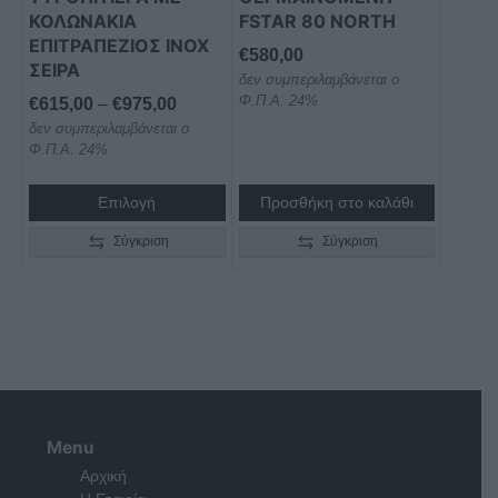
επιλεγούν
ΚΟΛΩΝΑΚΙΑ
FSTAR 80 NORTH
στη
ΕΠΙΤΡΑΠΕΖΙΟΣ INOX
€
580,00
ΣΕΙΡΑ
σελίδα
δεν συμπεριλαμβάνεται ο
του
Φ.Π.Α. 24%
Price
€
615,00
–
€
975,00
προϊόντος
δεν συμπεριλαμβάνεται ο
range:
Φ.Π.Α. 24%
€615,00
through
Επιλογή
Προσθήκη στο καλάθι
€975,00
Σύγκριση
Σύγκριση
Menu
Αρχική