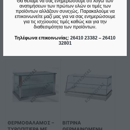
Θα θέλαμε να σας ενημερώσουμε ότι λόγω των
Φ.Π.Α. 24%
€
340,00
ανατιμήσεων των πρώτων υλών οι τιμές των
δεν συμπεριλαμβάνεται ο
προϊόντων αλλάζουν συνεχώς. Παρακαλούμε να
Φ.Π.Α. 24%
επικοινωνείτε μαζί μας για να σας ενημερώσουμε
για τις ισχύουσες τιμές καθώς και για την
διαθεσιμότητα των προϊόντων.
Προσθήκη στο καλάθι
Προσθήκη στο καλάθι
Τηλέφωνα επικοινωνίας:
26410 23382
–
26410
Σύγκριση
Σύγκριση
32801
Αυτό
το
προϊόν
έχει
πολλαπλές
παραλλαγές.
Οι
επιλογές
μπορούν
ΘΕΡΜΟΘΑΛΑΜΟΣ –
ΒΙΤΡΙΝΑ
να
ΤΥΡΟΠΙΤΙΕΡΑ ΜΕ
ΘΕΡΜΑΙΝΟΜΕΝΗ