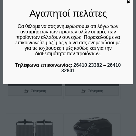
Οι
✖
επιλογές
Αγαπητοί πελάτες
μπορούν
ΛΑΝΤΖΑ ΚΛΕΙΣΤΗ ΜΕ
ΒΙΤΡΙΝΑ ΕΠΙΔΑΠΕΔΙΑ
να
1 ΓΟΥΡΝΑ 95X51X35
ΣΥΝΤΗΡΗΣΗΣ-
Θα θέλαμε να σας ενημερώσουμε ότι λόγω των
επιλεγούν
CM ΣΕΙΡΑ LK96 -BAM
ΑΝΑΨΥΚΤΙΚΩΝ
ανατιμήσεων των πρώτων υλών οι τιμές των
στη
METALFRIO D372
προϊόντων αλλάζουν συνεχώς. Παρακαλούμε να
Price
€
625,00
–
€
725,00
επικοινωνείτε μαζί μας για να σας ενημερώσουμε
SCM 4C STANDARD
σελίδα
δεν συμπεριλαμβάνεται ο
range:
για τις ισχύουσες τιμές καθώς και για την
του
Φ.Π.Α. 24%
€
570,00
διαθεσιμότητα των προϊόντων.
€625,00
προϊόντος
δεν συμπεριλαμβάνεται ο
through
Τηλέφωνα επικοινωνίας:
26410 23382
–
26410
Φ.Π.Α. 24%
€725,00
32801
Επιλογή
Προσθήκη στο καλάθι
Σύγκριση
Σύγκριση
Αυτό
το
προϊόν