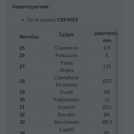
Χαρακτηριστικά:
Για τη μηχανή
CBF0003
Διαστάσεις
Σχήμα
Μοντέλο
mm
25
Caserecce
9.5
26
Fettuccine
8
Pasta
27
135
sfoglia
Cannellone
28
Ø25
for ripieno
29
Fusilli
Ø9
30
Pappardelle
16
31
Gnocchi
Ø12
32
Bucatini
Ø4
33
Maccheroni
Ø8,5
Capelli
34
Ø1