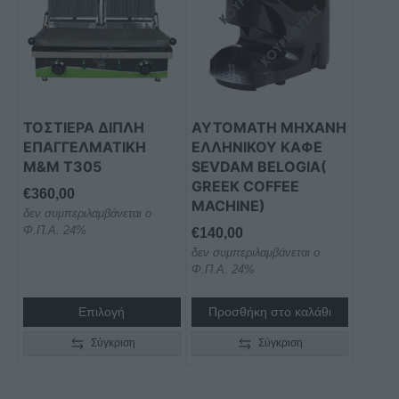
έχει
πολλαπλές
παραλλαγές.
Οι
επιλογές
μπορούν
ΤΟΣΤΙΕΡΑ ΔΙΠΛΗ
ΑΥΤΟΜΑΤΗ ΜΗΧΑΝΗ
να
ΕΠΑΓΓΕΛΜΑΤΙKH
ΕΛΛΗΝΙΚΟΥ ΚΑΦΕ
επιλεγούν
M&M Τ305
SEVDAM BELOGIA(
στη
GREEK COFFEE
€
360,00
MACHINE)
σελίδα
δεν συμπεριλαμβάνεται ο
του
Φ.Π.Α. 24%
€
140,00
προϊόντος
δεν συμπεριλαμβάνεται ο
Φ.Π.Α. 24%
Επιλογή
Προσθήκη στο καλάθι
Σύγκριση
Σύγκριση