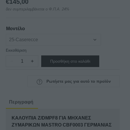
€
145,00
δεν συμπεριλαμβάνεται ο Φ.Π.Α. 24%
Μοντέλο
Εκκαθάριση
−
+
Προσθήκη στο καλάθι
ΚΑΛΟΥΠΙΑ
Z/DMPF8
ΓΙΑ
Ρωτήστε μας για αυτό το προϊόν
ΜΗΧΑΝΕΣ
ΖΥΜΑΡΙΚΩΝ
MASTRO
Περιγραφή
CBF0003
ποσότητα
ΚΑΛΟΥΠΙΑ Z/DMPF8 ΓΙΑ ΜΗΧΑΝΕΣ
ΖΥΜΑΡΙΚΩΝ MASTRO CBF0003 ΓΕΡΜΑΝΙΑΣ