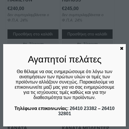
€
240,00
€
245,00
δεν συμπεριλαμβάνεται ο
δεν συμπεριλαμβάνεται ο
Φ.Π.Α. 24%
Φ.Π.Α. 24%
Προσθήκη στο καλάθι
Προσθήκη στο καλάθι
Σύγκριση
Σύγκριση
✖
Αγαπητοί πελάτες
Θα θέλαμε να σας ενημερώσουμε ότι λόγω των
ανατιμήσεων των πρώτων υλών οι τιμές των
προϊόντων αλλάζουν συνεχώς. Παρακαλούμε να
επικοινωνείτε μαζί μας για να σας ενημερώσουμε
για τις ισχύουσες τιμές καθώς και για την
διαθεσιμότητα των προϊόντων.
Τηλέφωνα επικοινωνίας:
26410 23382
–
26410
32801
ΚANATA
ΚΑΝΆΤΑ ΜΠΛΈΝΤΕΡ