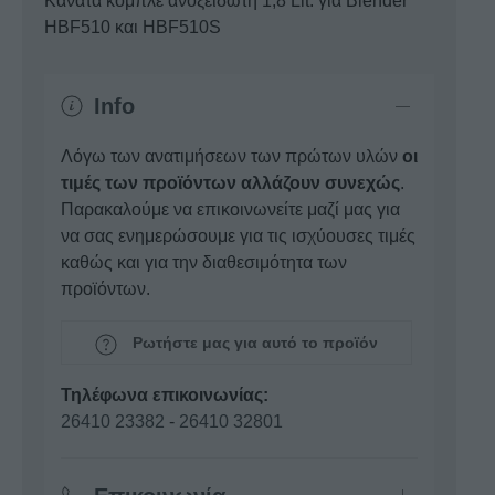
Κανάτα κομπλέ ανοξείδωτη 1,8 Lit. για Blender
HAMILTON
ΗBF510 και HBF510S
ποσότητα
Info
Λόγω των ανατιμήσεων των πρώτων υλών
οι
τιμές των προϊόντων αλλάζουν συνεχώς
.
Παρακαλούμε να επικοινωνείτε μαζί μας για
να σας ενημερώσουμε για τις ισχύουσες τιμές
καθώς και για την διαθεσιμότητα των
προϊόντων.
Ρωτήστε μας για αυτό το προϊόν
Τηλέφωνα επικοινωνίας:
26410 23382
-
26410 32801