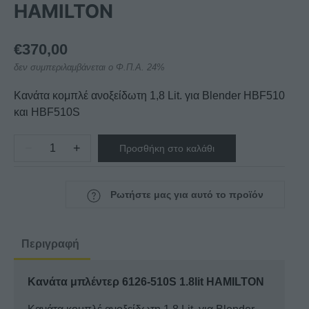
HAMILTON
€
370,00
δεν συμπεριλαμβάνεται ο Φ.Π.Α. 24%
Κανάτα κομπλέ ανοξείδωτη 1,8 Lit. για Blender ΗBF510
και HBF510S
−
+
Προσθήκη στο καλάθι
Κανάτα
μπλέντερ
6126-
Ρωτήστε μας για αυτό το προϊόν
510S
1.8lit
για
Περιγραφή
Blender
ΗBF510
Κανάτα μπλέντερ 6126-510S 1.8lit HAMILTON
και
HBF510S