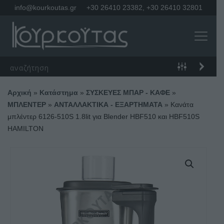
info@kourkoutas.gr
+30 26410 23382
,
+30 26410 32801
Αρχική
»
Κατάστημα
»
ΣΥΣΚΕΥΕΣ ΜΠΑΡ - ΚΑΦΕ
»
ΜΠΛΕΝΤΕΡ
»
ΑΝΤΑΛΛΑΚΤΙΚΑ - ΕΞΑΡΤΗΜΑΤΑ
»
Κανάτα
μπλέντερ 6126-510S 1.8lit για Blender ΗBF510 και HBF510S
HAMILTON