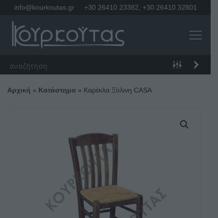
info@kourkoutas.gr
+30 26410 23382
,
+30 26410 32801
Αρχική
»
Κατάστημα
»
Καρέκλα Ξύλινη CASA