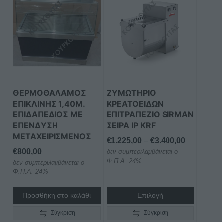
το
προϊόν
έχει
πολλαπλές
παραλλαγές.
Οι
επιλογές
μπορούν
ΘΕΡΜΟΘΑΛΑΜΟΣ
ΖΥΜΩΤΗΡΙΟ
να
ΕΠΙΚΛΙΝΗΣ 1,40Μ.
ΚΡΕΑΤΟΕΙΔΩΝ
επιλεγούν
ΕΠΙΔΑΠΕΔΙΟΣ ΜΕ
ΕΠΙΤΡΑΠΕΖΙΟ SIRMAN
στη
ΕΠΕΝΔΥΣΗ
ΣΕΙΡΑ IP KRF
ΜΕΤΑΧΕΙΡΙΣΜΕΝΟΣ
σελίδα
Price
€
1.225,00
–
€
3.400,00
του
€
800,00
δεν συμπεριλαμβάνεται ο
range:
προϊόντος
Φ.Π.Α. 24%
δεν συμπεριλαμβάνεται ο
€1.225,00
Φ.Π.Α. 24%
through
€3.400,00
Προσθήκη στο καλάθι
Επιλογή
Σύγκριση
Σύγκριση