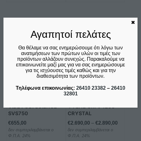
✖
Αυτό
το
Αγαπητοί πελάτες
προϊόν
έχει
Θα θέλαμε να σας ενημερώσουμε ότι λόγω των
πολλαπλές
ανατιμήσεων των πρώτων υλών οι τιμές των
προϊόντων αλλάζουν συνεχώς. Παρακαλούμε να
παραλλαγές.
επικοινωνείτε μαζί μας για να σας ενημερώσουμε
Οι
για τις ισχύουσες τιμές καθώς και για την
επιλογές
διαθεσιμότητα των προϊόντων.
μπορούν
ΣΥΣΚΕΥΗ
ΚΑΘΕΤΗ ΔΙΠΛΗ
Τηλέφωνα επικοινωνίας:
26410 23382
–
26410
να
IMMERSION
ΒΙΤΡΙΝΑ ΚΑΤΑΨΥΞΗ
32801
επιλεγούν
CIRCULATOR SOUS
ΒΕΒΙΑΣΜΕΝΗΣ
στη
VIDE POLYSCIENCE
ΨΥΞΗΣ CRFV 1200
SVS750
CRYSTAL
σελίδα
του
Price
€
655,00
€
2.690,00
–
€
2.890,00
προϊόντος
δεν συμπεριλαμβάνεται ο
δεν συμπεριλαμβάνεται ο
range:
Φ.Π.Α. 24%
Φ.Π.Α. 24%
€2.690,00