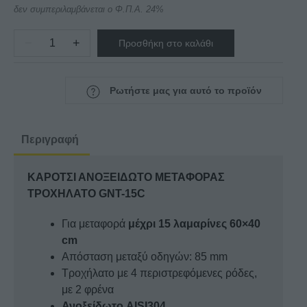
δεν συμπεριλαμβάνεται ο Φ.Π.Α. 24%
−
+
Προσθήκη στο καλάθι
ΚΑΡΟΤΣΙ
ΑΝΟΞΕΙΔΩΤΟ
ΜΕΤΑΦΟΡΑΣ
Ρωτήστε μας για αυτό το προϊόν
ΤΡΟΧΗΛΑΤΟ
GNT-
15C
Περιγραφή
ποσότητα
ΚΑΡΟΤΣΙ ΑΝΟΞΕΙΔΩΤΟ ΜΕΤΑΦΟΡΑΣ
ΤΡΟΧΗΛΑΤΟ GNT-15C
Για μεταφορά
μέχρι 15 λαμαρίνες 60×40
cm
Απόσταση μεταξύ οδηγών: 85 mm
Τροχήλατο με 4 περιστρεφόμενες ρόδες,
με 2 φρένα
Ανοξείδωτο AISI304