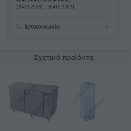
26410 23382
-
26410 32801
Επικοινωνία
Σχετικά προϊόντα
Αυτό
το
προϊόν
έχει
πολλαπλές
παραλλαγές.
Οι
επιλογές