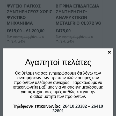
μπορούν
ΨΥΓΕΙΟ ΠΑΓΚΟΣ
ΒΙΤΡΙΝΑ ΕΠΙΔΑΠΕΔΙΑ
να
ΣΥΝΤΗΡΗΣΕΩΣ ΧΩΡΙΣ
ΣΥΝΤΗΡΗΣΗΣ-
επιλεγούν
ΨΥΚΤΙΚΟ
ΑΝΑΨΥΚΤΙΚΩΝ
στη
ΜΗΧΑΝΗΜΑ
METALFRIO CL372 VG
σελίδα
Price
€
615,00
–
€
1.200,00
€
475,00
του
δεν συμπεριλαμβάνεται ο
range:
δεν συμπεριλαμβάνεται ο
προϊόντος
Φ.Π.Α. 24%
Φ.Π.Α. 24%
€615,00
through
✖
Επιλογή
Προσθήκη στο καλάθι
€1.200,00
Αγαπητοί πελάτες
Σύγκριση
Σύγκριση
Θα θέλαμε να σας ενημερώσουμε ότι λόγω των
ανατιμήσεων των πρώτων υλών οι τιμές των
προϊόντων αλλάζουν συνεχώς. Παρακαλούμε να
Αυτό
επικοινωνείτε μαζί μας για να σας ενημερώσουμε
για τις ισχύουσες τιμές καθώς και για την
το
διαθεσιμότητα των προϊόντων.
προϊόν
έχει
Τηλέφωνα επικοινωνίας:
26410 23382
–
26410
32801
πολλαπλές