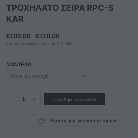
ΤΡΟΧΗΛΑΤΟ ΣΕΙΡΑ RPC-S
KAR
Price
€
100,00
€
110,00
–
range:
δεν συμπεριλαμβάνεται ο Φ.Π.Α. 24%
€100,00
through
€110,00
ΜΟΝΤΕΛΟ
−
+
Προσθήκη στο καλάθι
ΚΑΡΟΤΣΙ
ΑΝΟΞΕΙΔΩΤΟ
ΤΡΟΧΗΛΑΤΟ
Ρωτήστε μας για αυτό το προϊόν
ΣΕΙΡΑ
RPC-