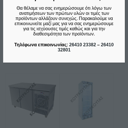
στη
GREEK COFFEE
LΑ126 -BAM
MACHINE)
Θα θέλαμε να σας ενημερώσουμε ότι λόγω των
σελίδα
Price
€
650,00
–
€
700,00
ανατιμήσεων των πρώτων υλών οι τιμές των
του
€
140,00
δεν συμπεριλαμβάνεται ο
range:
προϊόντων αλλάζουν συνεχώς. Παρακαλούμε να
προϊόντος
Φ.Π.Α. 24%
επικοινωνείτε μαζί μας για να σας ενημερώσουμε
δεν συμπεριλαμβάνεται ο
€650,00
για τις ισχύουσες τιμές καθώς και για την
Φ.Π.Α. 24%
through
διαθεσιμότητα των προϊόντων.
€700,00
Προσθήκη στο καλάθι
Επιλογή
Τηλέφωνα επικοινωνίας:
26410 23382
–
26410
32801
Σύγκριση
Σύγκριση
Αυτό
το
προϊόν
έχει
πολλαπλές
παραλλαγές.
Οι
επιλογές