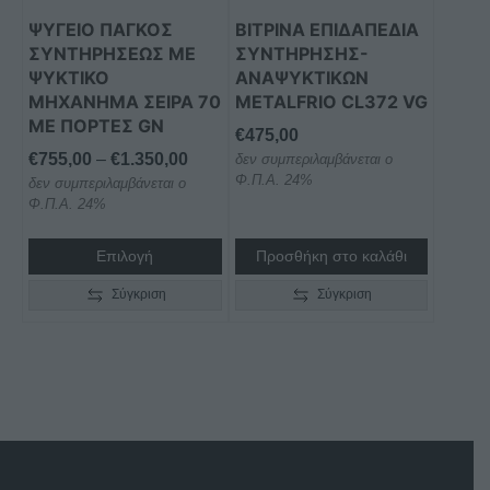
μπορούν
ΨΥΓΕΙΟ ΠΑΓΚΟΣ
ΒΙΤΡΙΝΑ ΕΠΙΔΑΠΕΔΙΑ
να
ΣΥΝΤΗΡΗΣΕΩΣ ΜΕ
ΣΥΝΤΗΡΗΣΗΣ-
επιλεγούν
ΨΥΚΤΙΚΟ
ΑΝΑΨΥΚΤΙΚΩΝ
στη
ΜΗΧΑΝΗΜΑ ΣΕΙΡΑ 70
METALFRIO CL372 VG
ΜΕ ΠΟΡΤΕΣ GN
σελίδα
€
475,00
του
Price
€
755,00
–
€
1.350,00
δεν συμπεριλαμβάνεται ο
προϊόντος
Φ.Π.Α. 24%
δεν συμπεριλαμβάνεται ο
range:
Φ.Π.Α. 24%
€755,00
through
Επιλογή
Προσθήκη στο καλάθι
€1.350,00
Σύγκριση
Σύγκριση