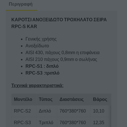
S
Περιγραφή
KAR
ποσότητα
ΚΑΡΟΤΣΙ ΑΝΟΞΕΙΔΩΤΟ ΤΡΟΧΗΛΑΤΟ ΣΕΙΡΑ
RPC-S KAR
Γενικής χρήσης
Ανοξείδωτο
AISI 430, πάχους 0,8mm η επιφάνεια
AISI 210 πάχους 0,9mm ο σωλήνας
RPC-S1 : διπλό
RPC-S3 :τριπλό
Τεχνικά χαρακτηριστικά:
Μοντέλο
Τύπος
Διαστάσεις
Βάρος
RPC-S2
Διπλό
760*380*760
10,10
RPC-S3
Τριπλό
760*380*760
12,35