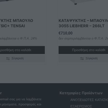
ΥΚΤΗΣ ΜΠΑΟΥΛΟ
ΚΑΤΑΨΎΚΤΗΣ – ΜΠΑΟΎΛ
SIC+ TENSAI
3055 LIEBHERR – 266LT
€
710,00
ιλαμβάνεται ο Φ.Π.Α. 24%
δεν συμπεριλαμβάνεται ο Φ.Π.Α. 
ροσθήκη στο καλάθι
Προσθήκη στο καλάθι
Σύγκριση
Σύγκριση
r
Κατηγορίες Προϊόντων
 email σας για να λαμβάνετε
ΑΝΟΞΕΙΔΩΤΕΣ ΚΑΤΑΣΚ
ά μηνύματα, προσφορές και
ΕΞΑΕΡΙΣΜΟΣ