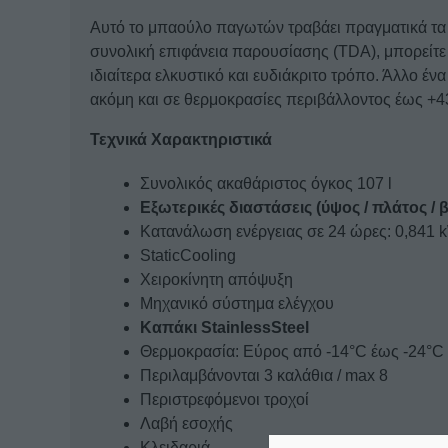
Αυτό το μπαούλο παγωτών τραβάει πραγματικά τα 
συνολική επιφάνεια παρουσίασης (TDA), μπορείτε
ιδιαίτερα ελκυστικό και ευδιάκριτο τρόπο. Άλλο έ
ακόμη και σε θερμοκρασίες περιβάλλοντος έως +4
Τεχνικά Χαρακτηριστικά
Συνολικός ακαθάριστος όγκος 107 l
Εξωτερικές διαστάσεις (ύψος / πλάτος / βά
Κατανάλωση ενέργειας σε 24 ώρες: 0,841 k
StaticCooling
Χειροκίνητη απόψυξη
Μηχανικό σύστημα ελέγχου
Καπάκι StainlessSteel
Θερμοκρασία: Εύρος από -14°C έως -24°C /
Περιλαμβάνονται 3 καλάθια / max 8
Περιστρεφόμενοι τροχοί
Λαβή εσοχής
Κλειδαριά