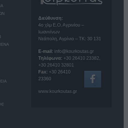
ΙΑ
ΩΝ
Διεύθυνση:
4o χλμ Ε.Ο. Αγρινίου –
Ιωαννίνων
Ν
Νεάπολη, Αγρίνιο – ΤΚ: 30 131
ΜΕΝΑ
E-mail:
info@kourkoutas.gr
Τηλέφωνα:
+30 26410 23382
,
+30 26410 32801
Fax:
+30 26410
23360
ΕΙΑ
www.kourkoutas.gr
ΦΕ