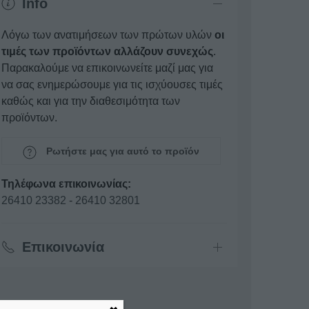
Info
Λόγω των ανατιμήσεων των πρώτων υλών
οι
τιμές των προϊόντων αλλάζουν συνεχώς
.
Παρακαλούμε να επικοινωνείτε μαζί μας για
να σας ενημερώσουμε για τις ισχύουσες τιμές
καθώς και για την διαθεσιμότητα των
προϊόντων.
Ρωτήστε μας για αυτό το προϊόν
Τηλέφωνα επικοινωνίας:
26410 23382
-
26410 32801
Επικοινωνία