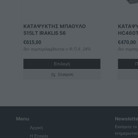
ΚΑΤΑΨΥΚΤΗΣ ΜΠΑΟΥΛΟ
ΚΑΤΑΨ
515LΤ IRAKLIS 56
HC460T
€
615,00
€
470,00
δεν συμπεριλαμβάνεται ο Φ.Π.Α. 24%
δεν συμπερ
Επιλογή
Π
Σύγκριση
Menu
Newslette
Εισάγετε το
Αρχική
ενημερωτικ
Η Εταιρία