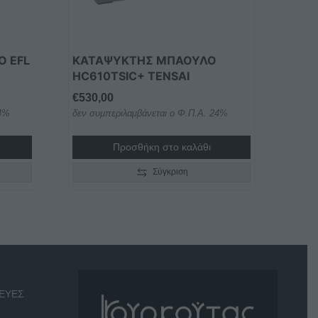
Ο EFL
ΚΑΤΑΨΥΚΤΗΣ ΜΠΑΟΥΛΟ
HC610TSIC+ TENSAI
€
530,00
24%
δεν συμπεριλαμβάνεται ο Φ.Π.Α. 24%
Προσθήκη στο καλάθι
Σύγκριση
ΕΥΕΣ