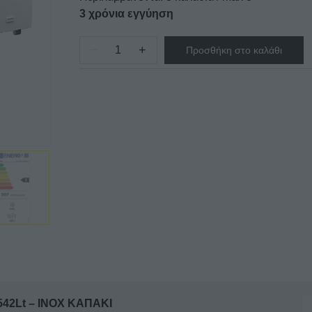
3 χρόνια εγγύηση
−
+
Προσθήκη στο καλάθι
Καταψύκτης
-
μπαούλο
EFL
6056
LIEBHERR
-
542Lt
-
INOX
ΚΑΠΑΚΙ
ποσότητα
542Lt – INOX ΚΑΠΑΚΙ