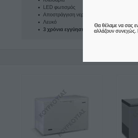
LED φωτισμός
Aποστράγγιση νερού απόψυξης
Λευκό
Θα θέλαμε να σας ε
3 χρόνια εγγύηση
αλλάζουν συνεχώς. 