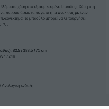
βλέμματα χάρη στο εξατομικευμένο branding. Χάρη στη
 να παρουσιάσετε τα παγωτά ή τα σνακ σας με έναν
να πλεονέκτημα: το μπαούλο μπορεί να λειτουργήσει
3 °C.
θος): 82,5 / 188,5 / 71 cm
Wh / 24h
 Αναλογική ένδειξη