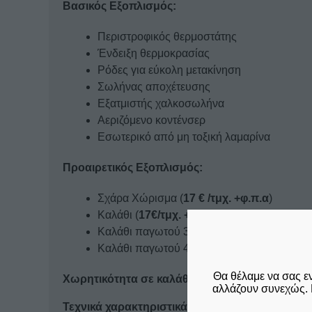
Βασικός Εξοπλισμός:
Περιστροφικός θερμοστάτης
Ένδειξη θερμοκρασίας
Ρόδες για εύκολη μετακίνηση
Σωλήνας αποχέτευσης
Εξατμιστής χαλκοσωλήνα
Αεριζόμενο κοντένσερ
Εσωτερικό από μη τοξική λαμαρίνα
Προαιρετικός Εξοπλισμός:
Σχάρα Χώρισμα (
17 € /τμχ. +φ.π.α
)
Καλάθι (
17€/τμχ. +φ.π.α
)
Kαλάθι παγωτού 3 θέσεων (
26€
/ τμχ. +φ.π.
Kαλάθι παγωτού 4 θέσεων (
32€
/ τμχ. +φ.π.
Θα θέλαμε να σας ε
Χωρητικότητα σε καλάθια παγωτού: 2 τμχ – 3 θ
αλλάζουν συνεχώς. 
Τεχνικά χαρακτηριστικά: