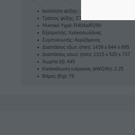
Ικανότητα ψύξης: -26 / -18 °C
Τρόπος ψύξης: ΣΤΑΤΙΚΟΣ
Ψυκτικό Υγρό: R404a/R290
Εξατμιστής: Χαλκοσωλήνας
Συμπυκνωτής: Αεριζόμενος
Διαστάσεις εξωτ. (mm): 1439 x 644 x 895
Διαστάσεις εσωτ. (mm): 1315 x 520 x 737
Χωρ/τα (lt): 445
Κατανάλωση ενέργειας (kW/24h): 2.25
Βάρος (Kg): 79