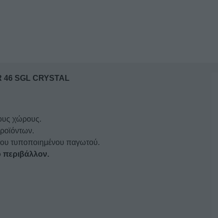
ΣΥΡΟΜΕΝΑ
ΤΖΑΜΙΑ
EKTOR
46
SGL
CRYSTAL
 46 SGL CRYSTAL
ποσότητα
ους χώρους.
ροϊόντων.
του τυποποιημένου παγωτού.
ό περιβάλλον.