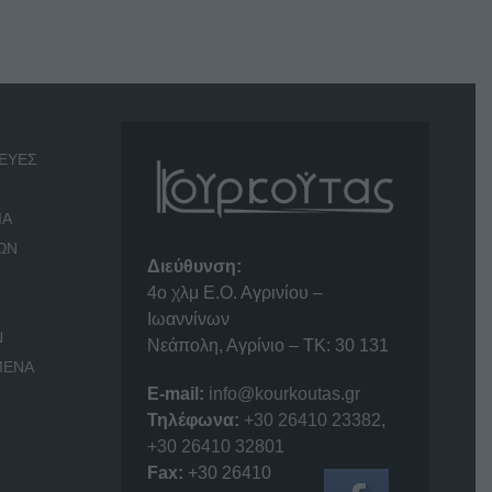
ΕΥΕΣ
ΙΑ
ΩΝ
Διεύθυνση:
4o χλμ Ε.Ο. Αγρινίου –
Ιωαννίνων
Ν
Νεάπολη, Αγρίνιο – ΤΚ: 30 131
ΜΕΝΑ
E-mail:
info@kourkoutas.gr
Τηλέφωνα:
+30 26410 23382
,
+30 26410 32801
Fax:
+30 26410