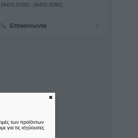
26410 23382
-
26410 32801
Επικοινωνία
✖
τιμές των προϊόντων
ε για τις ισχύουσες