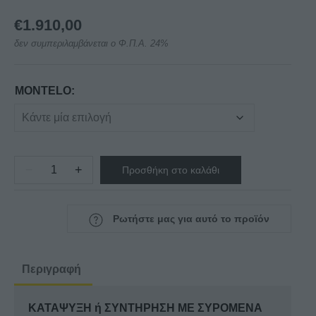
€
1.910,00
δεν συμπεριλαμβάνεται ο Φ.Π.Α. 24%
MONTELO:
−
+
Προσθήκη στο καλάθι
ΚΑΤΑΨΥΞΗ-
ΣΥΝΤΗΡΗΣΗ
ΜΕ
Ρωτήστε μας για αυτό το προϊόν
ΣΥΡΟΜΕΝΑ
ΚΟΥΡΜΠΑΡΙΣΤΑ
ΤΖΑΜΙΑ
Περιγραφή
AEGEAN
20
ΚΑΤΑΨΥΞΗ ή ΣΥΝΤΗΡΗΣΗ ΜΕ ΣΥΡΟΜΕΝΑ
ποσότητα