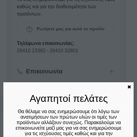
καθώς και για την διαθεσιμότητα των
προϊόντων.
Ρωτήστε μας για αυτό το προϊόν
Τηλέφωνα επικοινωνίας:
26410 23382
-
26410 32801
Επικοινωνία
✖
Αγαπητοί πελάτες
Σχετικά προϊόντα
Θα θέλαμε να σας ενημερώσουμε ότι λόγω των
ανατιμήσεων των πρώτων υλών οι τιμές των
προϊόντων αλλάζουν συνεχώς. Παρακαλούμε να
Αυτό
επικοινωνείτε μαζί μας για να σας ενημερώσουμε
το
για τις ισχύουσες τιμές καθώς και για την