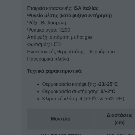
Εταιρεία κατασκευής:
ISA Ιταλίας
Ψυγείο μέσης
(κατάψυξη/συντήρηση)
Ψύξη: Βεβιασμένη
Ψυκτικό υγρό: R290
Απόψυξη: αυτόματη με hot gas
Φωτισμός: LED
Ηλεκτρονικός θερμοστάτης – θερμόμετρο
Πανοραμικά πλαϊνά
Τεχνικά χαρακτηριστικά:
ο
Θερμοκρασία κατάψυξης:
-23/-25
C
Θερμοκρασία συντήρησης:
0/+2°C
o
Κλιματική κλάση: 4 (+30
C & 55% RH)
Διαστάσεις
Μοντέλο
(cm)