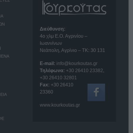
ΕΥΕΣ
ΙΑ
ΩΝ
Διεύθυνση:
4o χλμ Ε.Ο. Αγρινίου –
Ιωαννίνων
Ν
Νεάπολη, Αγρίνιο – ΤΚ: 30 131
ΜΕΝΑ
E-mail:
info@kourkoutas.gr
Τηλέφωνα:
+30 26410 23382
,
+30 26410 32801
Fax:
+30 26410
23360
ΕΙΑ
www.kourkoutas.gr
ΦΕ