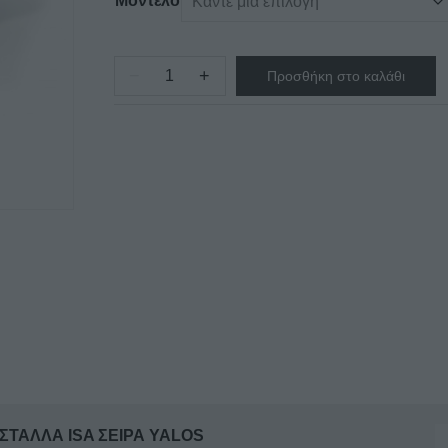
Μοντέλο
−
+
Προσθήκη στο καλάθι
ΚΑΤΑΨΥΞΗ-
ΣΥΝΤΗΡΗΣΗ
ΜΕ
ΣΥΡΟΜΕΝΑ
ΚΡΥΣΤΑΛΛΑ
ISA
ΣΕΙΡΑ
YALOS
ποσότητα
ΤΑΛΛΑ ISA ΣΕΙΡΑ YALOS