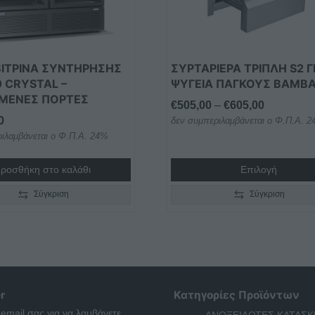
μπορούν
να
επιλεγούν
στη
ΒΙΤΡΙΝΑ ΣΥΝΤΗΡΗΣΗΣ
ΣΥΡΤΑΡΙΕΡΑ ΤΡΙΠΛΗ S2 Γ
σελίδα
0 CRYSTAL –
ΨΥΓΕΙΑ ΠΑΓΚΟΥΣ BAMΒ
του
ΜΕΝΕΣ ΠΟΡΤΕΣ
Price
€
505,00
–
€
605,00
προϊόντος
0
δεν συμπεριλαμβάνεται ο Φ.Π.Α. 
range:
ιλαμβάνεται ο Φ.Π.Α. 24%
€505,00
through
ροσθήκη στο καλάθι
Επιλογή
€605,00
Σύγκριση
Σύγκριση
r
Κατηγορίες Προϊόντων
 email σας για να λαμβάνετε