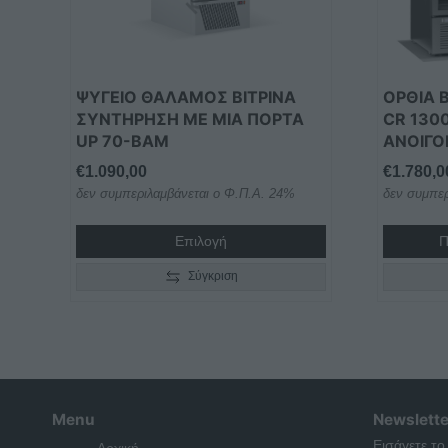
ΨΥΓΕΙΟ ΘΑΛΑΜΟΣ ΒΙΤΡΙΝΑ
ΟΡΘΙΑ 
ΣΥΝΤΗΡΗΣΗ ΜΕ ΜΙΑ ΠΟΡΤΑ
CR 130
UP 70-BAM
ΑΝΟΙΓΟ
€
1.090,00
€
1.780,0
δεν συμπεριλαμβάνεται ο Φ.Π.Α. 24%
δεν συμπερ
Επιλογή
Π
Σύγκριση
Menu
Newslette
Εισάγετε το