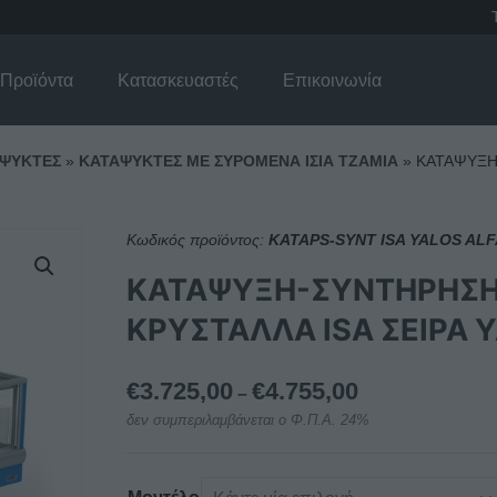
Προϊόντα
Κατασκευαστές
Επικοινωνία
ΨΥΚΤΕΣ
»
ΚΑΤΑΨΥΚΤΕΣ ΜΕ ΣΥΡΟΜΕΝΑ ΙΣΙΑ ΤΖΑΜΙΑ
»
ΚΑΤΑΨΥΞΗ
Κωδικός προϊόντος:
KATAPS-SYNT ISA YALOS AL
ΚΑΤΑΨΥΞΗ-ΣΥΝΤΗΡΗΣΗ
ΚΡΥΣΤΑΛΛΑ ISA ΣΕΙΡΑ 
Price
€
3.725,00
€
4.755,00
–
range:
δεν συμπεριλαμβάνεται ο Φ.Π.Α. 24%
€3.725,00
through
€4.755,00