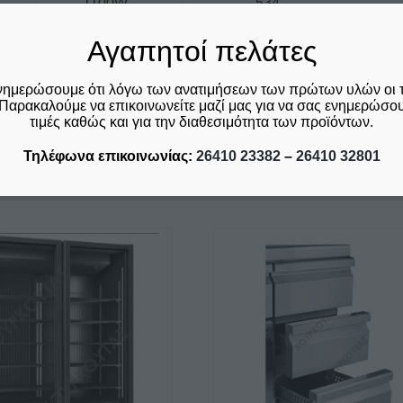
1100W
534
Αγαπητοί πελάτες
1400W
779
1550W
941
νημερώσουμε ότι λόγω των ανατιμήσεων των πρώτων υλών οι 
Παρακαλούμε να επικοινωνείτε μαζί μας για να σας ενημερώσουμ
τιμές καθώς και για την διαθεσιμότητα των προϊόντων.
Τηλέφωνα επικοινωνίας:
26410 23382
–
26410 32801
Σχετικά προϊόντα
Αυτό
το
προϊόν
έχει
πολλαπλές
παραλλαγές.
Οι
επιλογές