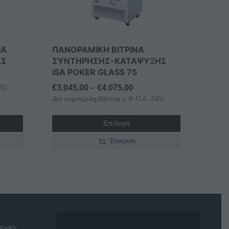
μπορούν
να
επιλεγούν
στη
ΙΑ
ΠΑΝΟΡΑΜΙΚΗ ΒΙΤΡΙΝΑ
σελίδα
ΑΣ
ΣΥΝΤΗΡΗΣΗΣ-ΚΑΤΑΨΥΞΗΣ
του
ISA POKER GLASS 75
προϊόντος
Price
€
3.045,00
–
€
4.075,00
24%
δεν συμπεριλαμβάνεται ο Φ.Π.Α. 24%
range:
€3.045,00
Επιλογή
through
€4.075,00
Σύγκριση