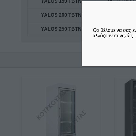
YALOS 150 TBTN
150x104x92
YALOS 200 TBTN
210x104x92
YALOS 250 TBTN
250x104x92
Θα θέλαμε να σας ε
αλλάζουν συνεχώς. 