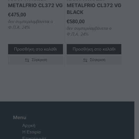
METALFRIO CL372 VG
METALFRIO CL372 VG
BLACK
€
475,00
€
580,00
δεν συμπεριλαμβάνεται ο
Φ.Π.Α. 24%
δεν συμπεριλαμβάνεται ο
Φ.Π.Α. 24%
Προσθήκη στο καλάθι
Προσθήκη στο καλάθι
Σύγκριση
Σύγκριση
Menu
Αρχική
Η Εταιρία
Επικοινωνία