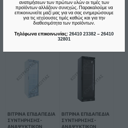
προϊόντος
δεν συμπεριλαμβάνεται ο
ανατιμήσεων των πρώτων υλών οι τιμές των
through
Φ.Π.Α. 24%
προϊόντων αλλάζουν συνεχώς. Παρακαλούμε να
€2.860,00
επικοινωνείτε μαζί μας για να σας ενημερώσουμε
για τις ισχύουσες τιμές καθώς και για την
Προσθήκη στο καλάθι
Επιλογή
διαθεσιμότητα των προϊόντων.
Σύγκριση
Σύγκριση
Τηλέφωνα επικοινωνίας:
26410 23382
–
26410
32801
ΒΙΤΡΙΝΑ ΕΠΙΔΑΠΕΔΙΑ
ΒΙΤΡΙΝΑ ΕΠΙΔΑΠΕΔΙΑ
ΣΥΝΤΗΡΗΣΗΣ-
ΣΥΝΤΗΡΗΣΗΣ-
ΑΝΑΨΥΚΤΙΚΩΝ
ΑΝΑΨΥΚΤΙΚΩΝ