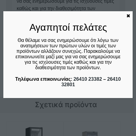
να σας ενημερώσουμε για τις ισχύουσες τιμές
καθώς και για την διαθεσιμότητα των
προϊόντων.
✖
Αγαπητοί πελάτες
Ρωτήστε μας για αυτό το προϊόν
Θα θέλαμε να σας ενημερώσουμε ότι λόγω των
Τηλέφωνα επικοινωνίας:
ανατιμήσεων των πρώτων υλών οι τιμές των
προϊόντων αλλάζουν συνεχώς. Παρακαλούμε να
26410 23382
-
26410 32801
επικοινωνείτε μαζί μας για να σας ενημερώσουμε
για τις ισχύουσες τιμές καθώς και για την
διαθεσιμότητα των προϊόντων.
Επικοινωνία
Τηλέφωνα επικοινωνίας:
26410 23382
–
26410
32801
Σχετικά προϊόντα