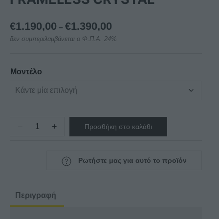
Price
€
1.190,00
€
1.390,00
–
range:
δεν συμπεριλαμβάνεται ο Φ.Π.Α. 24%
€1.190,00
through
€1.390,00
Μοντέλο
−
+
Προσθήκη στο καλάθι
ΚΑΘΕΤΗ
ΒΙΤΡΙΝΑ
ΚΑΤΑΨΥΞΗ
Ρωτήστε μας για αυτό το προϊόν
ΣΤΑΤΙΚΗΣ
ΨΥΞΗΣ
CRF
Περιγραφή
300
FRAMELESS