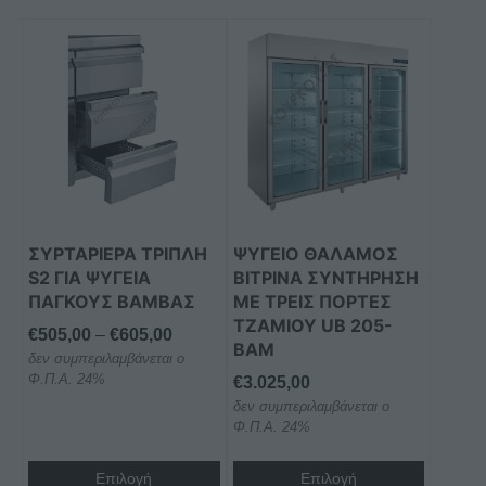
Αυτό
το
προϊόν
έχει
πολλαπλές
παραλλαγές.
Οι
επιλογές
μπορούν
ΣΥΡΤΑΡΙΕΡΑ ΤΡΙΠΛΗ
ΨΥΓΕΙΟ ΘΑΛΑΜΟΣ
να
S2 ΓΙΑ ΨΥΓΕΙΑ
ΒΙΤΡΙΝΑ ΣΥΝΤΗΡΗΣΗ
επιλεγούν
ΠΑΓΚΟΥΣ BAMΒΑΣ
ΜΕ ΤΡΕΙΣ ΠΟΡΤΕΣ
στη
ΤΖΑΜΙΟΥ UB 205-
Price
€
505,00
–
€
605,00
BAM
σελίδα
δεν συμπεριλαμβάνεται ο
range:
του
Φ.Π.Α. 24%
€
3.025,00
€505,00
προϊόντος
δεν συμπεριλαμβάνεται ο
through
Φ.Π.Α. 24%
€605,00
Επιλογή
Επιλογή