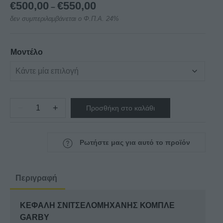
Price
€
500,00
€
550,00
–
range:
δεν συμπεριλαμβάνεται ο Φ.Π.Α. 24%
€500,00
through
€550,00
Μοντέλο
−
+
Προσθήκη στο καλάθι
ΚΕΦΑΛΗ
ΣΝΙΤΣΕΛΟΜΗΧΑΝΗΣ
ΚΟΜΠΛΕ
Ρωτήστε μας για αυτό το προϊόν
GARBY
ποσότητα
Περιγραφή
ΚΕΦΑΛΗ ΣΝΙΤΣΕΛΟΜΗΧΑΝΗΣ ΚΟΜΠΛΕ
GARBY