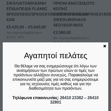
μπορούν
ΣΦΟΛΙΑΤΟΜΗΧΑΝΗ
ΠΡΙΟΝΙ ΑΝΟΞΕΙΔΩΤΟ
να
ΕΠΙΔΑΠΕΔΙΑ FLAMIC
ΚΟΠΗΣ
επιλεγούν
SF600Χ850/SF600Χ1000/SF600Χ1200/SF600Χ140
ΚΑΤΕΨΥΓΜΕΝΩΝ
στη
KAR
SWEDLINGHAUS
SEG1800I INOX
σελίδα
Price
€
5.420,00
–
€
5.640,00
του
€
2.080,00
δεν συμπεριλαμβάνεται ο
range:
προϊόντος
Φ.Π.Α. 24%
δεν συμπεριλαμβάνεται ο
€5.420,00
Φ.Π.Α. 24%
through
✖
€5.640,00
Αγαπητοί πελάτες
Επιλογή
Προσθήκη στο καλάθι
Σύγκριση
Σύγκριση
Θα θέλαμε να σας ενημερώσουμε ότι λόγω των
ανατιμήσεων των πρώτων υλών οι τιμές των
προϊόντων αλλάζουν συνεχώς. Παρακαλούμε να
επικοινωνείτε μαζί μας για να σας ενημερώσουμε
για τις ισχύουσες τιμές καθώς και για την
Αυτό
διαθεσιμότητα των προϊόντων.
το
προϊόν
Τηλέφωνα επικοινωνίας:
26410 23382
–
26410
32801
έχει
πολλαπλές