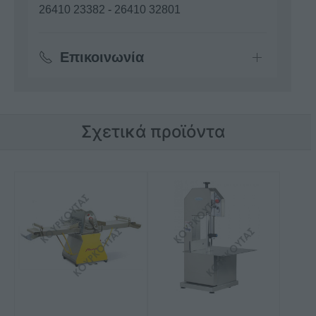
26410 23382
-
26410 32801
Επικοινωνία
Σχετικά προϊόντα
Αυτό
το
προϊόν
έχει
πολλαπλές
παραλλαγές.
Οι
επιλογές