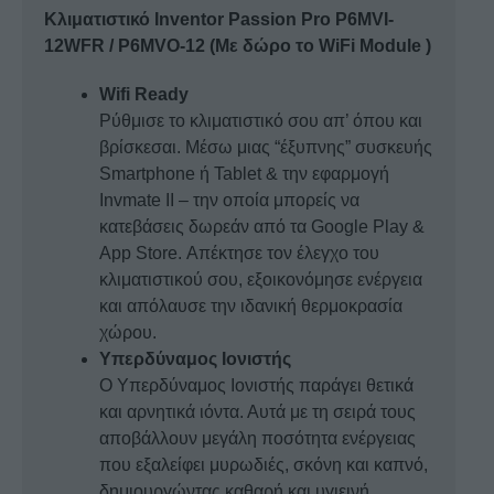
Κλιματιστικό Inventor Passion Pro P6MVI-
inverter
12WFR / P6MVO-12 (Με δώρο το WiFi Module )
A++/A+++
12000btu
Wifi Ready
ποσότητα
Ρύθμισε το κλιματιστικό σου απ’ όπου και
βρίσκεσαι. Μέσω μιας “έξυπνης” συσκευής
Smartphone ή Tablet & την εφαρμογή
Invmate II – την οποία μπορείς να
κατεβάσεις δωρεάν από τα Google Play &
App Store. Απέκτησε τον έλεγχο του
κλιματιστικού σου, εξοικονόμησε ενέργεια
και απόλαυσε την ιδανική θερμοκρασία
χώρου.
Υπερδύναμος Ιονιστής
Ο Υπερδύναμος Ιονιστής παράγει θετικά
και αρνητικά ιόντα. Αυτά με τη σειρά τους
αποβάλλουν μεγάλη ποσότητα ενέργειας
που εξαλείφει μυρωδιές, σκόνη και καπνό,
δημιουργώντας καθαρή και υγιεινή