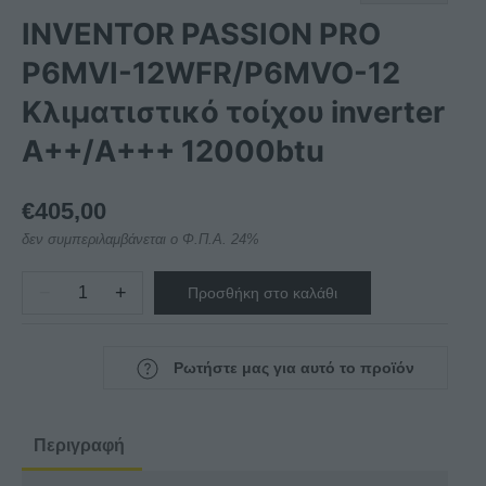
INVENTOR PASSION PRO
P6MVI-12WFR/P6MVO-12
Κλιματιστικό τοίχου inverter
A++/A+++ 12000btu
€
405,00
δεν συμπεριλαμβάνεται ο Φ.Π.Α. 24%
−
+
Προσθήκη στο καλάθι
INVENTOR
PASSION
PRO
Ρωτήστε μας για αυτό το προϊόν
P6MVI-
12WFR/P6MVO-
12
Περιγραφή
Κλιματιστικό
τοίχου