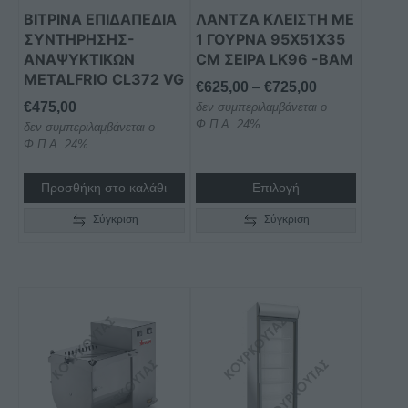
μπορούν
ΒΙΤΡΙΝΑ ΕΠΙΔΑΠΕΔΙΑ
ΛΑΝΤΖΑ ΚΛΕΙΣΤΗ ΜΕ
να
ΣΥΝΤΗΡΗΣΗΣ-
1 ΓΟΥΡΝΑ 95X51X35
επιλεγούν
ΑΝΑΨΥΚΤΙΚΩΝ
CM ΣΕΙΡΑ LK96 -BAM
στη
METALFRIO CL372 VG
Price
€
625,00
–
€
725,00
σελίδα
€
475,00
δεν συμπεριλαμβάνεται ο
range:
του
Φ.Π.Α. 24%
δεν συμπεριλαμβάνεται ο
€625,00
προϊόντος
Φ.Π.Α. 24%
through
€725,00
Προσθήκη στο καλάθι
Επιλογή
Σύγκριση
Σύγκριση
Αυτό
το
προϊόν
έχει
πολλαπλές