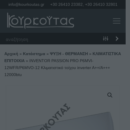
info@kourkoutas.gr
+30 26410 23382
,
+30 26410 32801
Αρχική
»
Κατάστημα
»
ΨΥΞΗ - ΘΕΡΜΑΝΣΗ
»
ΚΛΙΜΑΤΙΣΤΙΚΑ
ΕΠΙΤΟΙΧΙΑ
»
INVENTOR PASSION PRO P6MVI-
12WFR/P6MVO-12 Κλιματιστικό τοίχου inverter A++/A+++
12000btu