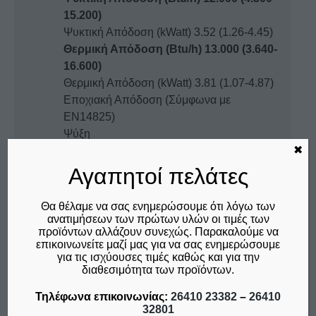
15.200)
Ψυκτική Απόδοση (kWatt) 3.52 (1.26-4.45)
Θερμική Απόδοση (Btu/h) 13.000 (3.640-
16.600)
Θερμική Απόδοση (kWatt) 3.81 (1.07-4.87)
Εποχιακή Απόδοση (Σύμφωνα με
ΕΝ14825)
Ψύξη
✖
Φορτίο Σχεδιασμού (kW) 3.5
Ενεργειακή Κλάση A++
Αγαπητοί πελάτες
SEER 6.7
Ετήσια Κατανάλωση Ρεύματος (kWh/έτος)
Θα θέλαμε να σας ενημερώσουμε ότι λόγω των
183
ανατιμήσεων των πρώτων υλών οι τιμές των
προϊόντων αλλάζουν συνεχώς. Παρακαλούμε να
Θέρμανση (Μέση Ζώνη)
επικοινωνείτε μαζί μας για να σας ενημερώσουμε
Φορτίο Σχεδιασμού (kW) 2.6
για τις ισχύουσες τιμές καθώς και για την
Ενεργειακή Κλάση A+
διαθεσιμότητα των προϊόντων.
SCOP 4.2
Τηλέφωνα επικοινωνίας:
26410 23382
–
26410
Ετήσια Κατανάλωση Ρεύματος (kWh/έτος)
32801