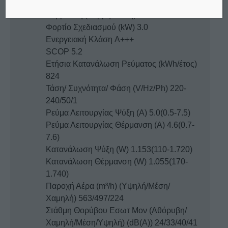
820
Θέρμανση (Θερμή Ζώνη)
Φορτίο Σχεδιασμού (kW) 3.0
Ενεργειακή Κλάση A+++
SCOP 5.2
Ετήσια Κατανάλωση Ρεύματος (kWh/έτος)
824
Τάση/ Συχνότητα/ Φάση (V/Hz/Ph) 220-
240/50/1
Ρεύμα Λειτουργίας Ψύξη (Α) 5.0(0.5-7.5)
Ρεύμα Λειτουργίας Θέρμανση (Α) 4.6(0.7-
7.6)
Κατανάλωση Ψύξη (W) 1.153(110-1.720)
Κατανάλωση Θέρμανση (W) 1.055(170-
1.740)
Παροχή Αέρα (m³/h) (Υψηλή/Μέση/
Χαμηλή) 563/497/224
Στάθμη Θορύβου Εσωτ Μον (Αθόρυβη/
Χαμηλή/Μέση/Υψηλή) (dB(A)) 24/33/40/41