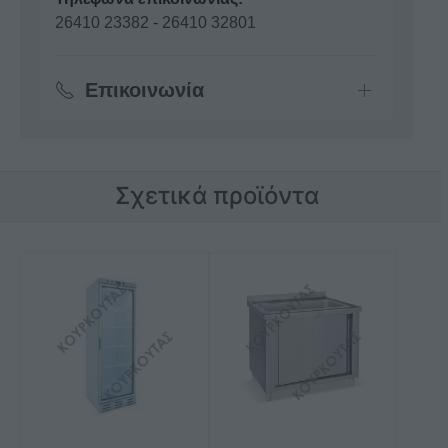
26410 23382
-
26410 32801
Επικοινωνία
Σχετικά προϊόντα
Αυτό
το
προϊόν
έχει
πολλαπλές
παραλλαγές.
Οι
επιλογές