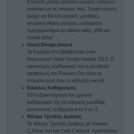
Επιλέξτε μεταξύ μεγάλου εύρους ελέγχων,
ανάλογα με τις ανάγκες σας. Συγκέντρωση
(μέχρι και 64 εσωτερικές μονάδες),
κεντρική οθόνη ελέγχου, ενσύρματο
τηλεχειριστήριο με οθόνη αφής, Wifi και
πολλά άλλα.
Good Design Award
Το Passion Pro βραβεύτηκε στον
διαγωνισμό Good Design Award 2015. Ο
καινοτόμος σχεδιασμός και η μοναδική
κατασκευή του Passion Pro είναι τα
στοιχεία αυτά που το εξέλεξαν νικητή.
Εύκολος Καθαρισμός
50% εξοικονόμηση του χρόνου
καθαρισμού της εσωτερικής μονάδας
μειώνοντας τα βήματα από 9 σε 3.
Φίλτρο Τριπλής Δράσης
Το Φίλτρο Τριπλής Δράσης με Vitamin
C,Silver Ion και Cold Catalyst, προστατεύει