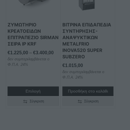
παραλλαγές.
Οι
επιλογές
μπορούν
ΖΥΜΩΤΗΡΙΟ
ΒΙΤΡΙΝΑ ΕΠΙΔΑΠΕΔΙΑ
να
ΚΡΕΑΤΟΕΙΔΩΝ
ΣΥΝΤΗΡΗΣΗΣ-
επιλεγούν
ΕΠΙΤΡΑΠΕΖΙΟ SIRMAN
ΑΝΑΨΥΚΤΙΚΩΝ
στη
ΣΕΙΡΑ IP KRF
METALFRIO
INOVA520 SUPER
σελίδα
Price
€
1.225,00
–
€
3.400,00
SUBZERO
του
δεν συμπεριλαμβάνεται ο
range:
προϊόντος
Φ.Π.Α. 24%
€
1.015,00
€1.225,00
δεν συμπεριλαμβάνεται ο
through
Φ.Π.Α. 24%
€3.400,00
Επιλογή
Προσθήκη στο καλάθι
Σύγκριση
Σύγκριση