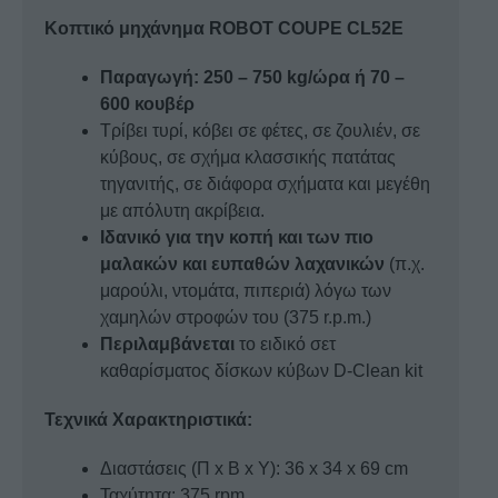
την έκδοση Ε) - 4 mm
- €400,00
Κοπτικό μηχάνημα ROBOT COUPE CL52E
Παραγωγή: 250 – 750 kg/ώρα ή 70 –
Δίσκος κοπής βραστής πατάτας (μόνο για
600 κουβέρ
την έκδοση Ε) - 6 mm
- €400,00
Τρίβει τυρί, κόβει σε φέτες, σε ζουλιέν, σε
κύβους, σε σχήμα κλασσικής πατάτας
Δίσκος ζουλιέν - 2 x 2 mm
- €155,00
τηγανιτής, σε διάφορα σχήματα και μεγέθη
με απόλυτη ακρίβεια.
Ιδανικό για την κοπή και των πιο
Δίσκος ζουλιέν - 2 x 4 mm
- €155,00
μαλακών και ευπαθών λαχανικών
(π.χ.
μαρούλι, ντομάτα, πιπεριά) λόγω των
χαμηλών στροφών του (375 r.p.m.)
Περιλαμβάνεται
Δίσκος ζουλιέν - 2 x 6 mm
το ειδικό σετ
- €155,00
καθαρίσματος δίσκων κύβων D-Clean kit
Τεχνικά Χαρακτηριστικά:
Δίσκος ζουλιέν - 2 x 8 mm
- €155,00
Διαστάσεις (Π x Β x Υ): 36 x 34 x 69 cm
Ταχύτητα: 375 rpm