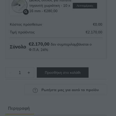
Δίσκος διπλός για πατάτα
Δίσκος κοπής - 8 mm
- €120,00
τηγανιτή χωριάτικη - 10 x
Λεπτομέρειες
16 mm
- €280,00
Δίσκος κοπής - 10 mm
- €120,00
Κόστος πρόσθετων
€
0,00
Τιμή προϊόντος
€
2.170,00
Δίσκος κοπής - 14 mm
- €120,00
€
2.170,00
δεν συμπεριλαμβάνεται ο
Σύνολο
Φ.Π.Α. 24%
Δίσκος κοπής κυμματιστός - 2 mm
-
€150,00
−
+
Προσθήκη στο καλάθι
Κοπτικό
Δίσκος κοπής κυμματιστός - 3 mm
-
μηχάνημα
€150,00
ROBOT
Ρωτήστε μας για αυτό το προϊόν
COUPE
Δίσκος κοπής κυμματιστός - 5 mm
-
CL52E
€150,00
ποσότητα
Περιγραφή
Δίσκος κοπής βραστής πατάτας (μόνο για