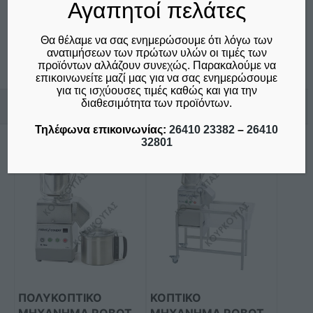
Αγαπητοί πελάτες
Τρίφτης για ρεπάνι
- €170,00
Επικοινωνία
Θα θέλαμε να σας ενημερώσουμε ότι λόγω των
ανατιμήσεων των πρώτων υλών οι τιμές των
Τρίφτης (για μακαρόνια) - 2 mm
- €100,00
προϊόντων αλλάζουν συνεχώς. Παρακαλούμε να
επικοινωνείτε μαζί μας για να σας ενημερώσουμε
για τις ισχύουσες τιμές καθώς και για την
Σχετικά προϊόντα
διαθεσιμότητα των προϊόντων.
Τρίφτης (για μακαρόνια) - 3 mm
- €100,00
Τηλέφωνα επικοινωνίας:
26410 23382
–
26410
32801
Τρίφτης (για μακαρόνια) - 4 mm
- €100,00
Τρίφτης για πίτσα
- €100,00
Τρίφτης - 7 mm
- €100,00
ΠΟΛΥΚΟΠΤΙΚΌ
ΚΟΠΤΙΚΌ
ΜΗΧΆΝΗΜΑ ROBOT
ΜΗΧΆΝΗΜΑ ROBOT