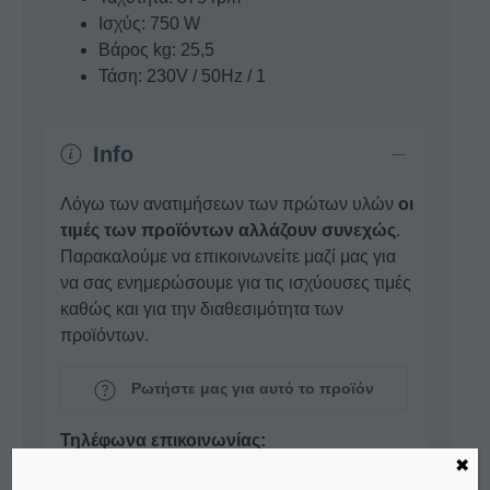
Δίσκος ζουλιέν - 2 x 10 mm
- €155,00
Ισχύς: 750 W
Βάρος kg: 25,5
Τάση: 230V / 50Hz / 1
Δίσκος ζουλιέν - 2,5 x 2,5 mm
- €155,00
Info
Δίσκος ζουλιέν - 3 x 3 mm
- €155,00
Λόγω των ανατιμήσεων των πρώτων υλών
οι
τιμές των προϊόντων αλλάζουν συνεχώς
.
Παρακαλούμε να επικοινωνείτε μαζί μας για
Δίσκος ζουλιέν - 4 x 4 mm
- €155,00
να σας ενημερώσουμε για τις ισχύουσες τιμές
καθώς και για την διαθεσιμότητα των
προϊόντων.
Δίσκος ζουλιέν - 8 x 8 mm
- €155,00
Ρωτήστε μας για αυτό το προϊόν
Τρίφτης παρμεζάνας
- €100,00
Τηλέφωνα επικοινωνίας:
✖
26410 23382
-
26410 32801