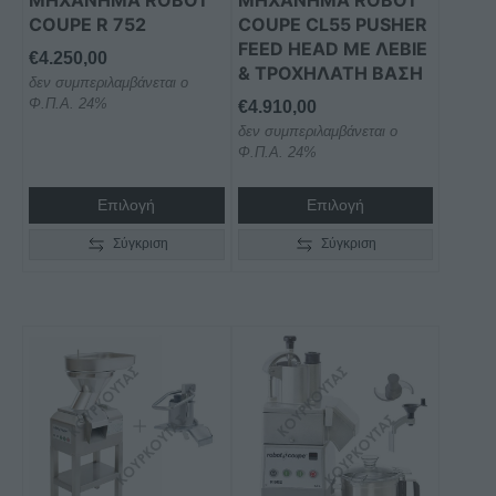
Τρίφτης - 9 mm
- €100,00
COUPE R 752
COUPE CL55 PUSHER
FEED HEAD ΜΕ ΛΕΒΙΈ
€
4.250,00
& ΤΡΟΧΉΛΑΤΗ ΒΆΣΗ
δεν συμπεριλαμβάνεται ο
Φ.Π.Α. 24%
€
4.910,00
δεν συμπεριλαμβάνεται ο
Φ.Π.Α. 24%
Επιλογή
Επιλογή
Σύγκριση
Σύγκριση