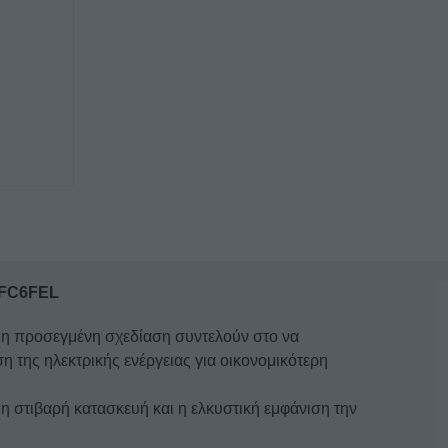
6
ΕΣΤΙΩΝ
ΜΕ
ΦΟΥΡΝΟ
FC6FEL
SERGAS
ποσότητα
 FC6FEL
ι η προσεγμένη σχεδίαση συντελούν στο να
η της ηλεκτρικής ενέργειας για οικονομικότερη
η στιβαρή κατασκευή και η ελκυστική εμφάνιση την