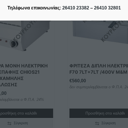
Τηλέφωνα επικοινωνίας:
26410 23382
–
26410 32801
ΡΑ ΜΟΝΗ HΛΕΚΤΡΙΚΗ
ΦΡΙΤΕΖΑ ΔΙΠΛΗ ΗΛΕΚΤΡ
ΕΠΑΦΗΣ CHIOS21
F70 7LT+7LT /400V M&M
 ΧΑΜΗΛΗΣ
€
560,00
ΑΛΩΣΗΣ
δεν συμπεριλαμβάνεται ο Φ.Π.Α. 
,00
ιλαμβάνεται ο Φ.Π.Α. 24%
ροσθήκη στο καλάθι
Προσθήκη στο καλάθι
Σύγκριση
Σύγκριση