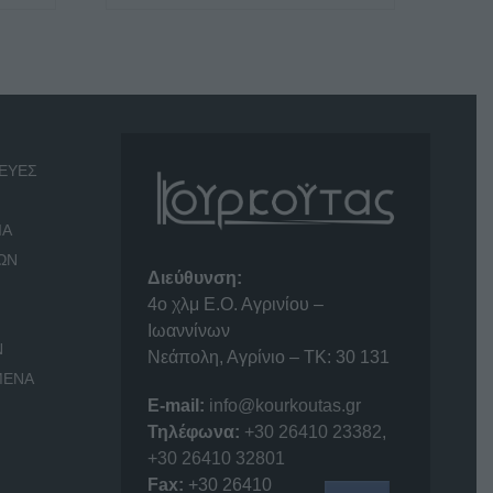
ΕΥΕΣ
ΙΑ
ΩΝ
Διεύθυνση:
4o χλμ Ε.Ο. Αγρινίου –
Ιωαννίνων
Ν
Νεάπολη, Αγρίνιο – ΤΚ: 30 131
ΜΕΝΑ
E-mail:
info@kourkoutas.gr
Τηλέφωνα:
+30 26410 23382
,
+30 26410 32801
Fax:
+30 26410