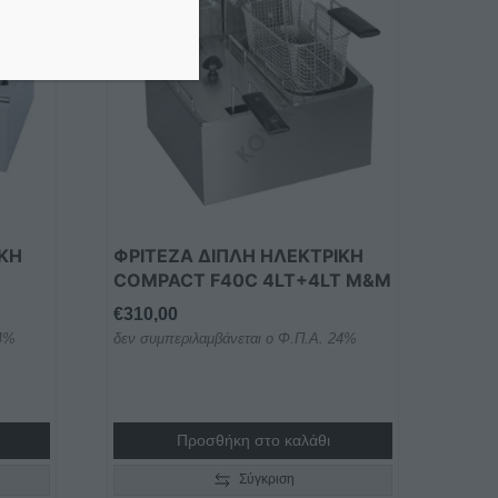
ΙΚΗ
ΦΡΙΤΕΖΑ ΔΙΠΛΗ ΗΛΕΚΤΡΙΚΗ
COMPACT F40C 4LT+4LT Μ&Μ
€
310,00
24%
δεν συμπεριλαμβάνεται ο Φ.Π.Α. 24%
Προσθήκη στο καλάθι
Σύγκριση