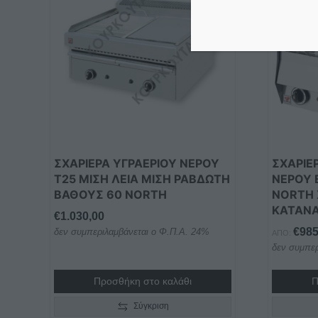
ΣΧΑΡΙΕΡΑ ΥΓΡΑΕΡΙΟΥ ΝΕΡΟΥ
ΣΧΑΡΙΕ
Τ25 ΜΙΣΗ ΛΕΙΑ ΜΙΣΗ ΡΑΒΔΩΤΗ
ΝΕΡΟΥ 
ΒΑΘΟΥΣ 60 NORTH
NORTH
ΚΑΤΑΝ
€
1.030,00
€
985
δεν συμπεριλαμβάνεται ο Φ.Π.Α. 24%
ΑΠΌ:
δεν συμπερ
Προσθήκη στο καλάθι
Π
Σύγκριση