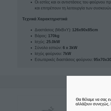
Οι εστίες και οι αντιστάσεις του φούρνου
και επιτρέπουν τη λειτουργία των συσκευών 
Τεχνικά Χαρακτηριστικά
Διαστάσεις (ΜxΒxΥ):
126x90x85cm
Βάρος:
170kg
Ισχύς:
25.0kW
Σύνολο εστιών:
6 x 3kW
Ισχύς φούρνου:
7kW
Εσωτερικές διαστάσεις φούρνου:
95x70x3
Θα θέλαμε να σας ε
αλλάζουν συνεχώς. 