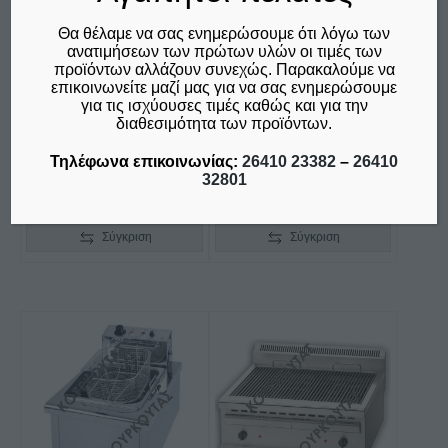
Θα θέλαμε να σας ενημερώσουμε ότι λόγω των
ΦΡΙΤΕΖΑ ΜΟΝΗ
ΦΡΙΤΕΖΑ ΜΟΝΗ
ανατιμήσεων των πρώτων υλών οι τιμές των
ΗΛΕΚΤΡΙΚΗ F80 8LT
ΗΛΕΚΤΡΙΚΗ F120 12LT
προϊόντων αλλάζουν συνεχώς. Παρακαλούμε να
M&M
M&M
επικοινωνείτε μαζί μας για να σας ενημερώσουμε
για τις ισχύουσες τιμές καθώς και για την
€
310,00
€
390,00
διαθεσιμότητα των προϊόντων.
δεν συμπεριλαμβάνεται ο
δεν συμπεριλαμβάνεται ο
Φ.Π.Α. 24%
Φ.Π.Α. 24%
Τηλέφωνα επικοινωνίας:
26410 23382
–
26410
32801
Προσθήκη στο καλάθι
Προσθήκη στο καλάθι
Σύγκριση
Σύγκριση