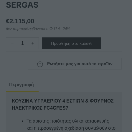
SERGAS
€
2.115,00
δεν συμπεριλαμβάνεται ο Φ.Π.Α. 24%
−
+
Προσθήκη στο καλάθι
ΚΟΥΖΙΝΑ
ΥΓΡΑΕΡΙΟΥ
4
Ρωτήστε μας για αυτό το προϊόν
ΕΣΤΙΩΝ
&
ΦΟΥΡΝΟΣ
Περιγραφή
ΗΛΕΚΤΡΙΚΟΣ
FC4GFES7
ΚΟΥΖΙΝΑ ΥΓΡΑΕΡΙΟΥ 4 ΕΣΤΙΩΝ & ΦΟΥΡΝΟΣ
SERGAS
ΗΛΕΚΤΡΙΚΟΣ FC4GFES7
ποσότητα
Τα άριστης ποιότητας υλικά κατασκευής
και η προσεγμένη σχεδίαση συντελούν στο