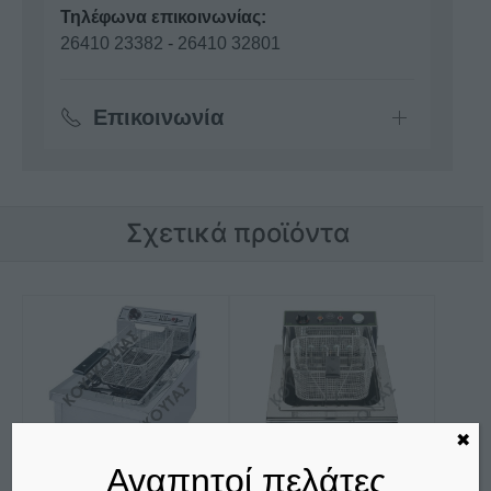
Τηλέφωνα επικοινωνίας:
26410 23382
-
26410 32801
Επικοινωνία
Σχετικά προϊόντα
✖
Αγαπητοί πελάτες