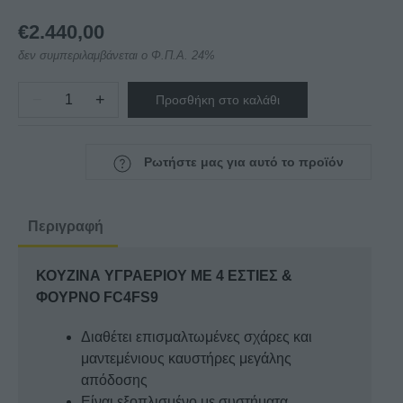
€
2.440,00
δεν συμπεριλαμβάνεται ο Φ.Π.Α. 24%
−
+
Προσθήκη στο καλάθι
ΚΟΥΖΙΝΑ
ΥΓΡΑΕΡΙΟΥ
ΜΕ
Ρωτήστε μας για αυτό το προϊόν
4
ΕΣΤΙΕΣ
&
Περιγραφή
ΦΟΥΡΝΟ
FC4FS9
ΚΟΥΖΙΝΑ ΥΓΡΑΕΡΙΟΥ ΜΕ 4 ΕΣΤΙΕΣ &
SERGAS
ΦΟΥΡΝΟ FC4FS9
ποσότητα
Διαθέτει επισμαλτωμένες σχάρες και
μαντεμένιους καυστήρες μεγάλης
απόδοσης
Είναι εξοπλισμένο με συστήματα