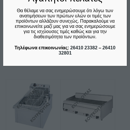
ΗΛΕΚΤΡΙΚΗ
ΗΛΕΚΤΡΙΚΗ F70 7LT
COMPACT F40C
/400V M&M
Θα θέλαμε να σας ενημερώσουμε ότι λόγω των
4LT+4LT Μ&Μ
€
325,00
ανατιμήσεων των πρώτων υλών οι τιμές των
προϊόντων αλλάζουν συνεχώς. Παρακαλούμε να
€
310,00
δεν συμπεριλαμβάνεται ο
επικοινωνείτε μαζί μας για να σας ενημερώσουμε
Φ.Π.Α. 24%
δεν συμπεριλαμβάνεται ο
για τις ισχύουσες τιμές καθώς και για την
Φ.Π.Α. 24%
διαθεσιμότητα των προϊόντων.
Τηλέφωνα επικοινωνίας:
26410 23382
–
26410
Προσθήκη στο καλάθι
Προσθήκη στο καλάθι
32801
Σύγκριση
Σύγκριση