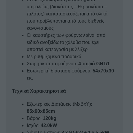
ασφαλείας (διακόπτης – θερμοκόπια –
πιλότος) και κατασκευάζεται από υλικά
που προβλέπονται από τους διεθνείς
κανονισμούς
Οι καυστήρες των φούρνων είναι από
ειδικό ανοξείδωτο χάλυβα που έχει
υποστεί κατεργασία με λέιζερ
Με ρυθμιζόμενα ποδαρικά
Χωρητικότητα φούρνου:
4 ταψιά GN1/1
Εσωτερική διάσταση φούρνου:
54x70x30
εκ.
Τεχνικά Χαρακτηριστικά
Εξωτερικές Διατάσεις (ΜxΒxΥ):
85x90x85cm
Βάρος:
120kg
Ισχύς:
42.0kW
Σύνολο Εστιών:
3 x 9.5kW + 1 x 5.5kW