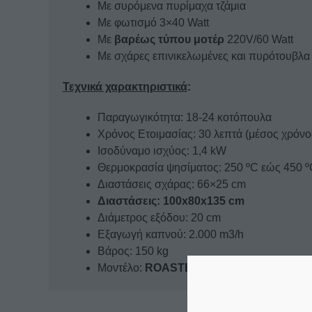
Με συρόμενα πυρίμαχα τζάμια
Με φωτισμό 3×40 Watt
Με
βαρέως τύπου μοτέρ
220V/60 Watt
Με σχάρες επινικελωμένες και πυρότουβλα 
Τεχνικά χαρακτηριστικά
:
Παραγωγικότητα: 18-24 κοτόπουλα
Χρόνος Ετοιμασίας: 30 λεπτά (μέσος χρόνο
Ισοδύναμο ισχύος: 1,4 kW
Θερμοκρασία ψησίματος: 250 ºC εώς 450 º
Διαστάσεις σχάρας: 66×25 cm
Διαστάσεις: 100x80x135 cm
Διάμετρος εξόδου: 20 cm
Εξαγωγή καπνού: 2.000 m3/h
Βάρος: 150 kg
Μοντέλο:
ROASTER C10