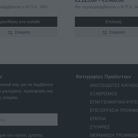
€
1.225,00
–
€
3.400,00
ιλαμβάνεται ο Φ.Π.Α. 24%
δεν συμπεριλαμβάνεται ο Φ.Π.Α. 
range:
€1.22
ροσθήκη στο καλάθι
Επιλογή
throug
€3.40
Σύγκριση
Σύγκριση
r
Κατηγορίες Προϊόντων
 email σας για να λαμβάνετε
ΑΝΟΞΕΙΔΩΤΕΣ ΚΑΤΑΣΚ
ά μηνύματα, προσφορές και
ΕΞΑΕΡΙΣΜΟΣ
 εταιρίας.
ΕΠΑΓΓΕΛΜΑΤΙΚΑ ΨΥΓΕ
ΕΠΕΞΕΡΓΑΣΙΑ ΤΡΟΦΙΜ
ΕΠΙΠΛΑ
ΖΥΓΑΡΙΕΣ
μαι του όρους χρήσης
ΘΕΡΜΑΝΣΗ ΤΡΟΦΙΜΩ