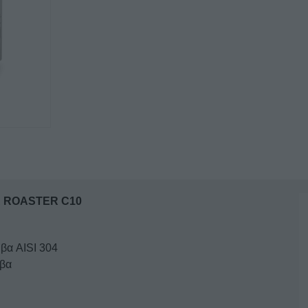
ΕΠΙΤΡΑΠΕΖΙΑ
ROASTER
C10
ποσότητα
 ROASTER C10
βα AISI 304
υβα