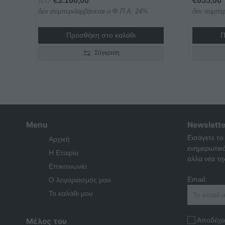
€
3.160,00
€
655,00
ΑΠΌ:
δεν συμπεριλαμβάνεται ο Φ.Π.Α. 24%
δεν συμπερ
Προσθήκη στο καλάθι
Π
Σύγκριση
Menu
Newslette
Εισάγετε το
Αρχική
ενημερωτικ
Η Εταιρία
άλλα νέα της
Επικοινωνία
Email:
Ο λογαριασμός μου
Το καλάθι μου
Αποδέχο
Μέλος του