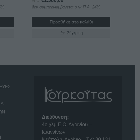
€
1.580,00
ΑΠΌ:
24%
δεν συμπεριλαμβάνεται ο Φ.Π.Α. 24%
5,00
Προσθήκη στο καλάθι
h
0,00
Σύγκριση
ΕΥΕΣ
ΙΑ
ΩΝ
Διεύθυνση:
4o χλμ Ε.Ο. Αγρινίου –
Ιωαννίνων
Ν
Νεάπολη, Αγρίνιο – ΤΚ: 30 131