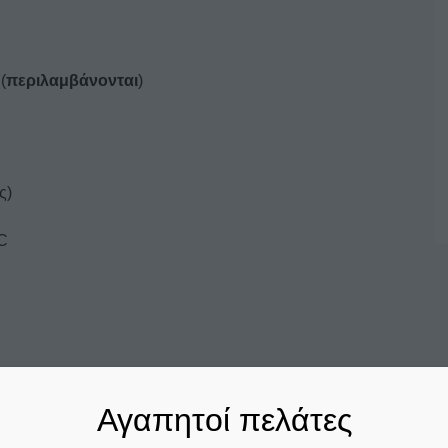
(
περιλαμβάνονται
)
ς)
C
Αγαπητοί πελάτες