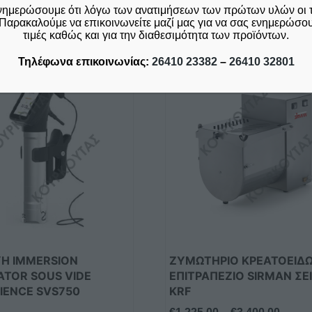
νημερώσουμε ότι λόγω των ανατιμήσεων των πρώτων υλών οι 
Σχετικά προϊόντα
Παρακαλούμε να επικοινωνείτε μαζί μας για να σας ενημερώσουμ
τιμές καθώς και για την διαθεσιμότητα των προϊόντων.
Τηλέφωνα επικοινωνίας:
26410 23382
–
26410 32801
Αυτό
το
προϊόν
έχει
πολλαπλές
παραλλαγές.
Οι
επιλογές
μπορούν
να
επιλεγούν
στη
Η IMMERSION
ΖΥΜΩΤΗΡΙΟ ΚΡΕΑΤΟΕΙΔ
σελίδα
ATOR SOUS VIDE
ΕΠΙΤΡΑΠΕΖΙΟ SIRMAN ΣΕΙ
του
IENCE SVS750
KRF
προϊόντος
Price