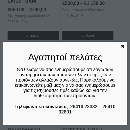
LΑ126 -BAM
Price
€
530,00
–
€
1.150,00
σελίδα
σελίδα
Price
€
650,00
–
€
700,00
δεν συμπεριλαμβάνεται ο
range:
του
του
Φ.Π.Α. 24%
δεν συμπεριλαμβάνεται ο
range:
€530,00
προϊόντος
προϊόντος
Φ.Π.Α. 24%
€650,00
through
through
€1.150,00
Επιλογή
Επιλογή
€700,00
Σύγκριση
Σύγκριση
✖
Αγαπητοί πελάτες
Θα θέλαμε να σας ενημερώσουμε ότι λόγω των
Αυτό
Αυτό
ανατιμήσεων των πρώτων υλών οι τιμές των
το
το
προϊόντων αλλάζουν συνεχώς. Παρακαλούμε να
επικοινωνείτε μαζί μας για να σας ενημερώσουμε
προϊόν
προϊόν
για τις ισχύουσες τιμές καθώς και για την
έχει
έχει
διαθεσιμότητα των προϊόντων.
πολλαπλές
πολλαπλές
Τηλέφωνα επικοινωνίας:
26410 23382
–
26410
παραλλαγές.
παραλλαγές.
32801
Οι
Οι
επιλογές
επιλογές
μπορούν
μπορούν