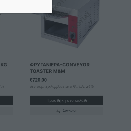
 KG
ΦΡΥΓΑΝΙΕΡΑ-CONVEYOR
TOASTER M&M
€
720,00
24%
δεν συμπεριλαμβάνεται ο Φ.Π.Α. 24%
Προσθήκη στο καλάθι
Σύγκριση