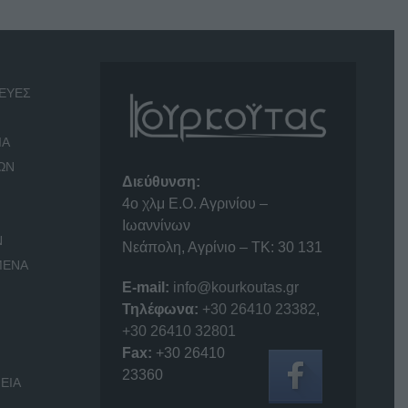
ΕΥΕΣ
ΙΑ
ΩΝ
Διεύθυνση:
4o χλμ Ε.Ο. Αγρινίου –
Ιωαννίνων
Ν
Νεάπολη, Αγρίνιο – ΤΚ: 30 131
ΜΕΝΑ
E-mail:
info@kourkoutas.gr
Τηλέφωνα:
+30 26410 23382
,
+30 26410 32801
Fax:
+30 26410
23360
ΕΙΑ