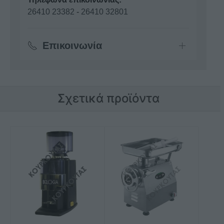
26410 23382
-
26410 32801
Επικοινωνία
Σχετικά προϊόντα
Αυτό
το
προϊόν
έχει
πολλαπλές
παραλλαγές.
Οι
επιλογές