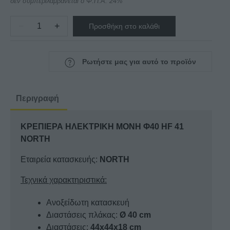
δεν συμπεριλαμβάνεται ο Φ.Π.Α. 24%
−
+
Προσθήκη στο καλάθι
ΚΡΕΠΙΕΡΑ
ΗΛΕΚΤΡΙΚΗ
ΜΟΝΗ
Ρωτήστε μας για αυτό το προϊόν
Φ40
HF
41
Περιγραφή
NORTH
ποσότητα
ΚΡΕΠΙΕΡΑ ΗΛΕΚΤΡΙΚΗ ΜΟΝΗ Φ40 HF 41
NORTH
Εταιρεία κατασκευής:
NORTH
Τεχνικά χαρακτηριστικά:
Ανοξείδωτη κατασκευή
Διαστάσεις πλάκας:
Ø 40 cm
Διαστάσεις:
44x44x18 cm