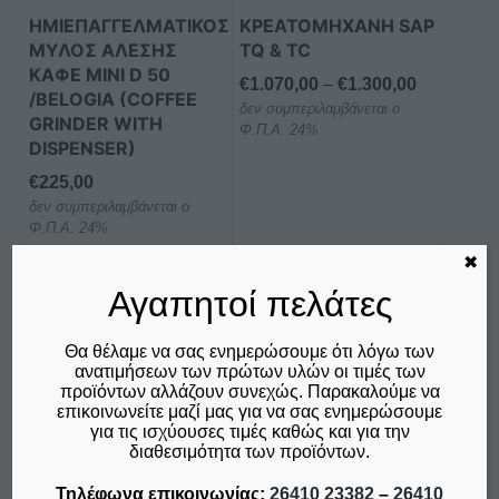
μπορούν
ΗΜΙΕΠΑΓΓΕΛΜΑΤΙΚΟΣ
ΚΡΕΑΤΟΜΗΧΑΝΗ SAP
να
ΜΥΛΟΣ ΑΛΕΣΗΣ
TQ & TC
επιλεγούν
ΚΑΦΕ MINI D 50
Price
€
1.070,00
–
€
1.300,00
στη
/BELOGIA (COFFEE
δεν συμπεριλαμβάνεται ο
range:
GRINDER WITH
σελίδα
Φ.Π.Α. 24%
€1.070,00
DISPENSER)
του
through
προϊόντος
€
225,00
€1.300,00
δεν συμπεριλαμβάνεται ο
Φ.Π.Α. 24%
✖
Προσθήκη στο καλάθι
Επιλογή
Αγαπητοί πελάτες
Σύγκριση
Σύγκριση
Θα θέλαμε να σας ενημερώσουμε ότι λόγω των
ανατιμήσεων των πρώτων υλών οι τιμές των
προϊόντων αλλάζουν συνεχώς. Παρακαλούμε να
επικοινωνείτε μαζί μας για να σας ενημερώσουμε
Αυτό
για τις ισχύουσες τιμές καθώς και για την
το
διαθεσιμότητα των προϊόντων.
προϊόν
Τηλέφωνα επικοινωνίας:
26410 23382
–
26410