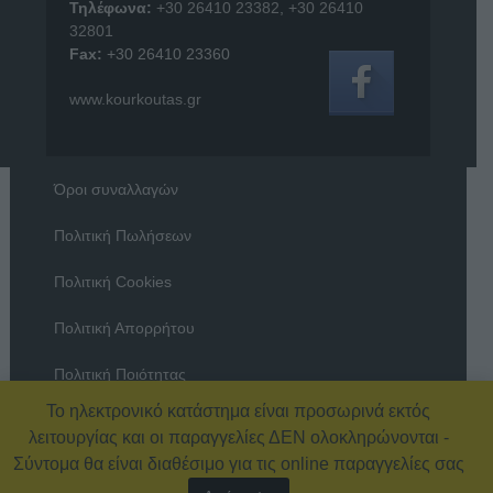
Τηλέφωνα:
+30 26410 23382
,
+30 26410
32801
Fax:
+30 26410 23360
www.kourkoutas.gr
Όροι συναλλαγών
Πολιτική Πωλήσεων
Πολιτική Cookies
Πολιτική Απορρήτου
Πολιτική Ποιότητας
Το ηλεκτρονικό κατάστημα είναι προσωρινά εκτός
Όροι χρήσης
λειτουργίας και οι παραγγελίες ΔΕΝ ολοκληρώνονται -
Σύντομα θα είναι διαθέσιμο για τις online παραγγελίες σας