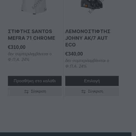
παραλλαγές.
Οι
επιλογές
μπορούν
ΣΤΊΦΤΗΣ SANTOS
ΛΕΜΟΝΟΣΤΙΦΤΗΣ
να
MEFRA 71 CHROME
JOHNY ΑΚ/7 AUT
επιλεγούν
ECO
€
310,00
στη
€
340,00
δεν συμπεριλαμβάνεται ο
σελίδα
Φ.Π.Α. 24%
δεν συμπεριλαμβάνεται ο
του
Φ.Π.Α. 24%
προϊόντος
Προσθήκη στο καλάθι
Επιλογή
Σύγκριση
Σύγκριση