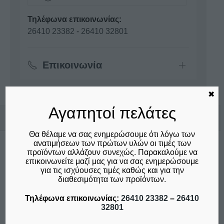
Τηλέφωνα επικοινωνίας:
26410 23382
-
26410 32801
Επικοινωνία
✖
Αγαπητοί πελάτες
Σχετικά προϊόντα
Θα θέλαμε να σας ενημερώσουμε ότι λόγω των
ανατιμήσεων των πρώτων υλών οι τιμές των
προϊόντων αλλάζουν συνεχώς. Παρακαλούμε να
Αυτό
επικοινωνείτε μαζί μας για να σας ενημερώσουμε
το
για τις ισχύουσες τιμές καθώς και για την
προϊόν
διαθεσιμότητα των προϊόντων.
έχει
Τηλέφωνα επικοινωνίας:
26410 23382
–
26410
πολλαπλές
32801
παραλλαγές.