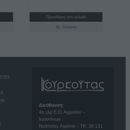
Προσθήκη στο καλάθι
Σύγκριση
ΕΥΕΣ
ΙΑ
ΩΝ
Διεύθυνση:
4o χλμ Ε.Ο. Αγρινίου –
Ιωαννίνων
Ν
Νεάπολη, Αγρίνιο – ΤΚ: 30 131