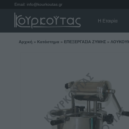
Email:
info@kourkoutas.gr
Η Εταιρία
Αρχική
»
Κατάστημα
»
ΕΠΕΞΕΡΓΑΣΙΑ ΖΥΜΗΣ
»
ΛΟΥΚΟΥ