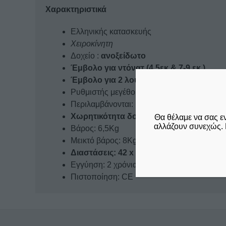
Χαρακτηριστικά
Ελληνικής κατασκευής
Χειροκίνητη
Δοχείο :
ανοξείδωτο
Έμβολο για ντόνατ (4,5εκ & 7-9 εκ.)
Έμβολο για 2 λουκουμάδες (2,5 – 5 εκ.)
Ρυθμιστής μεγέθους
Περιλαμβάνονται: Κολόνα στήριξης & βραχί
Χωρητικότητα δοχείου : 7Lt
Θα θέλαμε να σας ε
αλλάζουν συνεχώς. 
Βάρος: 6,5Kg
Μεικτό βάρος: 8Kg
Διαστάσεις: 42 x 43 x 45 cm
Eγγύηση: 2 χρόνια
Πιστοποίηση: CE