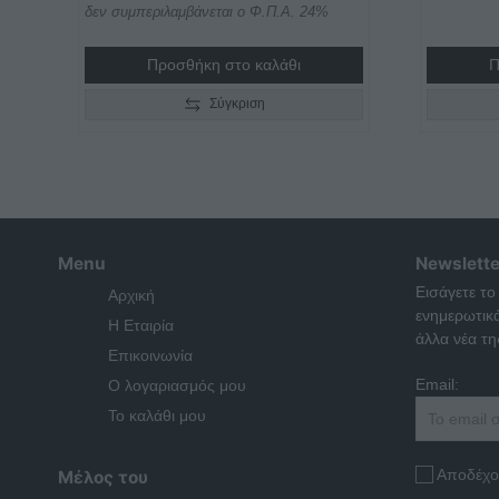
δεν συμπεριλαμβάνεται ο Φ.Π.Α. 24%
Προσθήκη στο καλάθι
Π
Σύγκριση
Menu
Newslette
Εισάγετε το
Αρχική
ενημερωτικ
Η Εταιρία
άλλα νέα της
Επικοινωνία
Email:
Ο λογαριασμός μου
Το καλάθι μου
Αποδέχο
Μέλος του