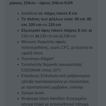
μήκους 154cm – ύψους 256cm KAR
ποσότητα
Διατίθεται
σε πάχος πανελ 8 cm
Το πλάτος των φύλλων είναι:
40 cm
,
80
cm
,
100 cm
και
120 cm
Εξωτερικό ύψος πάνελ πάχους 8 cm: a)
216 cm,
b)
236 cm και
c)
256 cm
Μόνωση: Άκαμπτος αφρός
πολυουρεθάνης, χωρίς CFC, με έγχυση σε
υψηλή πίεση
Πυκνότητα 45kg/m²
Συντελεστής θερμικής αγωγιμότητας
0,022W/mK στους 10°C
Επένδυση: Επένδυση από γαλβανισμένο
χάλυβα προλακαρισμένο με πολυεστέρα,
με προστατευτική μεμβράνη, στάνταρ
Χρώμα λευκό
Φινίρισμα πάνελ δαπέδου: Ενισχυμένο
κόντρα πλακέ με αντιολισθητικό πάτωμα