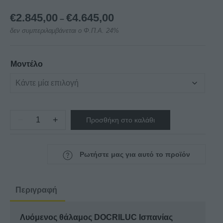
Price
€
2.845,00
€
4.645,00
–
range:
δεν συμπεριλαμβάνεται ο Φ.Π.Α. 24%
€2.845,00
through
€4.645,00
Μοντέλο
−
+
Προσθήκη στο καλάθι
Λυόμενος
θάλαμος
DOCRILUC
Ρωτήστε μας για αυτό το προϊόν
μήκους
154cm
-
Περιγραφή
ύψους
256cm
Λυόμενος θάλαμος DOCRILUC Ισπανίας
KAR