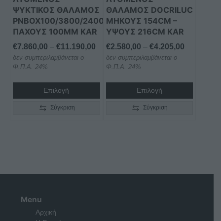
να
να
ΨΥΚΤΙΚΟΣ ΘΑΛΑΜΟΣ
ΘΆΛΑΜΟΣ DOCRILUC
επιλεγούν
επιλεγούν
PNBOX100/3800/2400
ΜΉΚΟΥΣ 154CM –
στη
στη
ΠΑΧΟΥΣ 100ΜΜ KAR
ΎΨΟΥΣ 216CM KAR
σελίδα
σελίδα
Price
Price
€
7.860,00
–
€
11.190,00
€
2.580,00
–
€
4.205,00
του
του
δεν συμπεριλαμβάνεται ο
range:
δεν συμπεριλαμβάνεται ο
range:
προϊόντος
προϊόντος
Φ.Π.Α. 24%
Φ.Π.Α. 24%
€7.860,00
€2.580,00
through
through
Επιλογή
Επιλογή
€11.190,00
€4.205,00
Σύγκριση
Σύγκριση
Menu
Αρχική