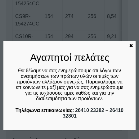
154254CC
CS9R-
154
274
256
8,54
154274CC
CS10R-
154
294
256
9,21
154294CC
✖
Αγαπητοί πελάτες
CS11R-
154
314
256
9,87
154314CC
Θα θέλαμε να σας ενημερώσουμε ότι λόγω των
ανατιμήσεων των πρώτων υλών οι τιμές των
CS12R-
154
334
256
10,53
προϊόντων αλλάζουν συνεχώς. Παρακαλούμε να
154334CC
επικοινωνείτε μαζί μας για να σας ενημερώσουμε
για τις ισχύουσες τιμές καθώς και για την
CS13R-
154
354
256
11,19
διαθεσιμότητα των προϊόντων.
154354CC
Τηλέφωνα επικοινωνίας:
26410 23382
–
26410
32801
Πάχος μόνωσης
Ύψος θαλάμου 256cm
8cm