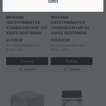
32801
ΜΗΧΑΝΗ
ΜΗΧΑΝΗ
ΠΑΓΟΤΡΙΜΜΑΤΟΣ
ΠΑΓΟΤΡΙΜΜΑΤΟΣ
133KGR/24H MXF 327
1160KGR/24H MF 66
XSAFE SCOTSMAN
XSAFE SCOTSMAN
€
3.535,00
€
13.630,00
δεν συμπεριλαμβάνεται ο
δεν συμπεριλαμβάνεται ο
Φ.Π.Α. 24%
Φ.Π.Α. 24%
Επιλογή
Επιλογή
Σύγκριση
Σύγκριση