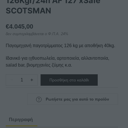
126Kgr/24h AF 127 xSafe
SCOTSMAN
€
4.045,00
δεν συμπεριλαμβάνεται ο Φ.Π.Α. 24%
Παγομηχανή παγοτρίμματος 126 kg με αποθήκη 40kg.
Ιδανικό για ιχθυοπωλεία, αρτοποιεία, αλλαντοποιία,
salad bar, βιομηχανίες ζύμης κ.α.
−
+
Προσθήκη στο καλάθι
ΜΗΧΑΝΗ
ΠΑΓΟΤΡΙΜΜΑΤΟΣ
126Kgr/24h
Ρωτήστε μας για αυτό το προϊόν
AF
127
xSafe
Περιγραφή
SCOTSMAN