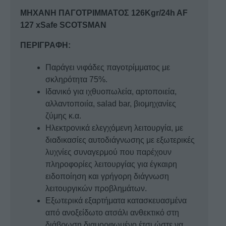
ποσότητα
ΜΗΧΑΝΗ ΠΑΓΟΤΡΙΜΜΑΤΟΣ 126Kgr/24h AF
127 xSafe SCOTSMAN
ΠΕΡΙΓΡΑΦΗ:
Παράγει νιφάδες παγοτρίμματος με
σκληρότητα 75%.
Ιδανικό για ιχθυοπωλεία, αρτοποιεία,
αλλαντοποιία, salad bar, βιομηχανίες
ζύμης κ.α.
Ηλεκτρονικά ελεγχόμενη λειτουργία, με
διαδικασίες αυτοδιάγνωσης με εξωτερικές
λυχνίες συναγερμού που παρέχουν
πληροφορίες λειτουργίας για έγκαιρη
ειδοποίηση και γρήγορη διάγνωση
λειτουργικών προβλημάτων.
Εξωτερικά εξαρτήματα κατασκευασμένα
από ανοξείδωτο ατσάλι ανθεκτικό στη
διάβρωση διαμορφωμένο έτσι ώστε να