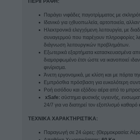
ΠΕΡΙΓΡΑΦΗ:
Παράγει νιφάδες παγοτρίμματος με σκληρό
Ιδανικό για ιχθυοπωλεία, αρτοποιεία, αλλαντ
Ηλεκτρονικά ελεγχόμενη λειτουργία, με δια
συναγερμού που παρέχουν πληροφορίες λει
διάγνωση λειτουργικών προβλημάτων.
Εξωτερικά εξαρτήματα κατασκευασμένα από
διαμορφωμένο έτσι ώστε να ικανοποιεί ιδανι
φινίρισμα.
Άνετη εργονομικά, με κλίση και με πόρτα τ
Εμπρόσθια πρόσβαση για ευκολότερη συν
Ροή εισόδου και εξόδου αέρα από το μπροστ
xSafe:
σύστημα φυσικής υγιεινής, ενσωμα
24/7 για να διατηρεί τον εξοπλισμό καθαρό 
ΤΕΧΝΙΚΑ ΧΑΡΑΚΤΗΡΙΣΤΙΚΑ:
Παραγωγή σε 24 ώρες: (Θερμοκρασία: Αέρ
Αποθήκη Χωρητικότητας:
60 Kg