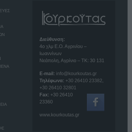
ΕΥΕΣ
ΙΑ
ΩΝ
Διεύθυνση:
4o χλμ Ε.Ο. Αγρινίου –
Ιωαννίνων
Ν
Νεάπολη, Αγρίνιο – ΤΚ: 30 131
ΜΕΝΑ
E-mail:
info@kourkoutas.gr
Τηλέφωνα:
+30 26410 23382
,
+30 26410 32801
Fax:
+30 26410
23360
ΕΙΑ
www.kourkoutas.gr
ΦΕ