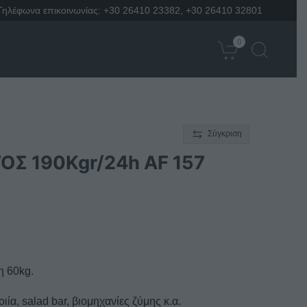
Τηλέφωνα επικοινωνίας:
+30 26410 23382
,
+30 26410 32801
0
Σύγκριση
 190Kgr/24h AF 157
η 60kg.
ιία, salad bar, βιομηχανίες ζύμης κ.α.