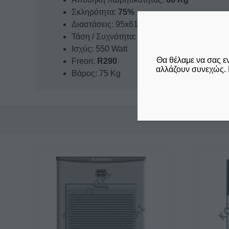
Σκληρότητα:
75%
Διαστάσεις: 95x61x109 cm
Τάση / Συχνότητα: 230 Volt / 50 Hz
Ισχύς: 550 Watt
Θα θέλαμε να σας ε
Freon:
R290
αλλάζουν συνεχώς. 
Βάρος: 75 Kg