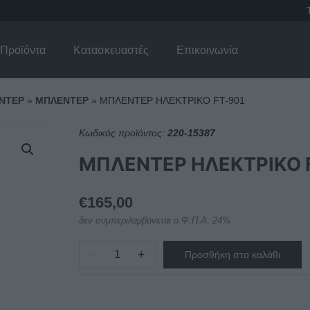
Προϊόντα
Κατασκευαστές
Επικοινωνία
ΝΤΕΡ
»
ΜΠΛΕΝΤΕΡ
»
ΜΠΛΕΝΤΕΡ ΗΛΕKΤΡΙΚΟ FT-901
Κωδικός προϊόντος:
220-15387
ΜΠΛΕΝΤΕΡ ΗΛΕKΤΡΙΚΟ 
€
165,00
δεν συμπεριλαμβάνεται ο Φ.Π.Α. 24%
−
+
Προσθήκη στο καλάθι
ΜΠΛΕΝΤΕΡ
ΗΛΕKΤΡΙΚΟ
FT-