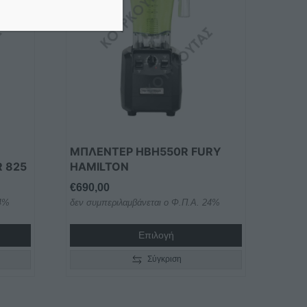
ΜΠΛΕΝΤΕΡ HBΗ550R FURY
 825
HAMILTON
€
690,00
24%
δεν συμπεριλαμβάνεται ο Φ.Π.Α. 24%
Επιλογή
Σύγκριση