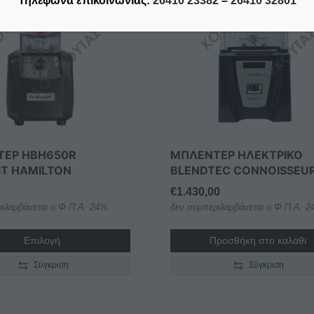
Τηλέφωνα επικοινωνίας:
26410 23382
–
26410 32801
ΤΕΡ HBH650R
ΜΠΛΕΝΤΕΡ ΗΛΕKΤΡΙΚΟ
T HAMILTON
BLENDTEC CONNOISSEUR
€
1.430,00
ιλαμβάνεται ο Φ.Π.Α. 24%
δεν συμπεριλαμβάνεται ο Φ.Π.Α. 
Επιλογή
Προσθήκη στο καλάθι
Σύγκριση
Σύγκριση