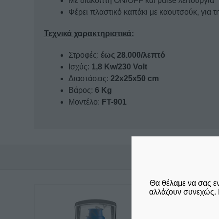
Με διακόπτη ON/OFF και pulse λειτουργία
Φέρει πλαστικό καπάκι με καουτσούκ, για τ
Τεχνικά χαρακτηριστικά:
Στροφές:
έως 28.000/λεπτό
Ισχύς:
1,8 Kw/230 Volt
Διαστάσεις:
22x25x50 cm
Βάρος:
6 Kg
Μοντέλο:
FT-901
Θα θέλαμε να σας ε
αλλάζουν συνεχώς. 