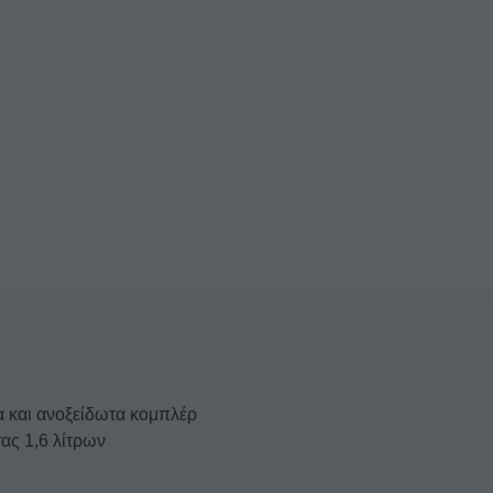
901
ποσότητα
α και ανοξείδωτα κομπλέρ
ας 1,6 λίτρων