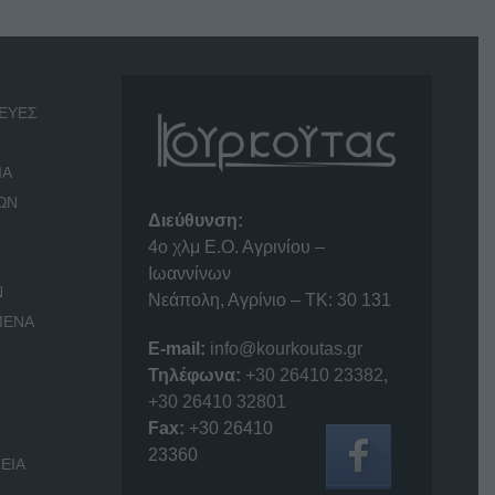
ΕΥΕΣ
ΙΑ
ΩΝ
Διεύθυνση:
4o χλμ Ε.Ο. Αγρινίου –
Ιωαννίνων
Ν
Νεάπολη, Αγρίνιο – ΤΚ: 30 131
ΜΕΝΑ
E-mail:
info@kourkoutas.gr
Τηλέφωνα:
+30 26410 23382
,
+30 26410 32801
Fax:
+30 26410
23360
ΕΙΑ