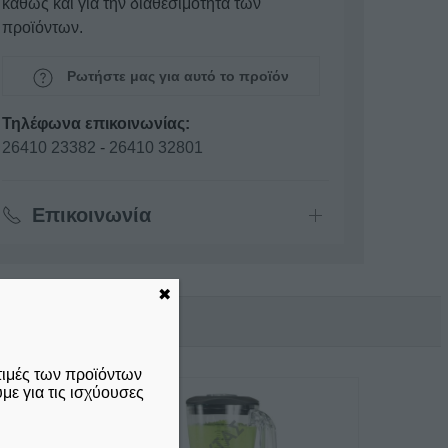
καθώς και για την διαθεσιμότητα των
προϊόντων.
Ρωτήστε μας για αυτό το προϊόν
Τηλέφωνα επικοινωνίας:
26410 23382
-
26410 32801
Επικοινωνία
✖
τιμές των προϊόντων
ε για τις ισχύουσες