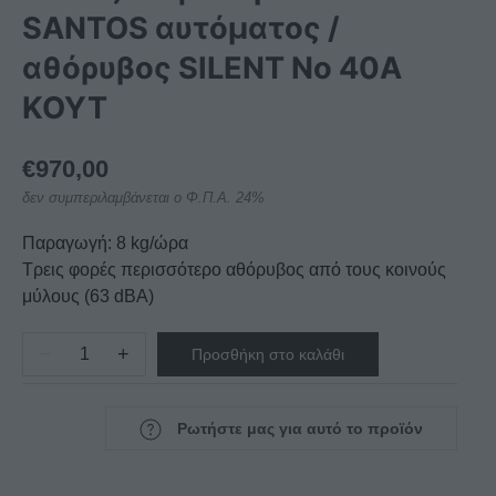
SANTOS αυτόματος /
αθόρυβος SILENT No 40A
KOYT
€
970,00
δεν συμπεριλαμβάνεται ο Φ.Π.Α. 24%
Παραγωγή: 8 kg/ώρα
Τρεις φορές περισσότερο αθόρυβος από τους κοινούς
μύλους (63 dBA)
−
+
Προσθήκη στο καλάθι
Μύλος
καφέ
espresso
Ρωτήστε μας για αυτό το προϊόν
SANTOS
αυτόματος