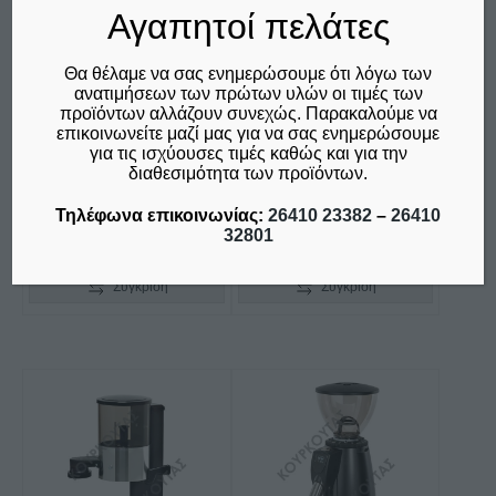
Αγαπητοί πελάτες
ΜΎΛΟΣ ΚΑΦΈ
ΜΎΛΟΣ ΚΑΦΈ MACAP
ESPRESSO
LABO 70D C18
ΨΗΦΙΑΚΌΣ ON
Θα θέλαμε να σας ενημερώσουμε ότι λόγω των
€
2.150,00
DEMAND SANTOS
ανατιμήσεων των πρώτων υλών οι τιμές των
δεν συμπεριλαμβάνεται ο
προϊόντων αλλάζουν συνεχώς. Παρακαλούμε να
55WBC KOYT
Φ.Π.Α. 24%
επικοινωνείτε μαζί μας για να σας ενημερώσουμε
€
1.255,00
για τις ισχύουσες τιμές καθώς και για την
διαθεσιμότητα των προϊόντων.
δεν συμπεριλαμβάνεται ο
Φ.Π.Α. 24%
Τηλέφωνα επικοινωνίας:
26410 23382
–
26410
32801
Προσθήκη στο καλάθι
Προσθήκη στο καλάθι
Σύγκριση
Σύγκριση