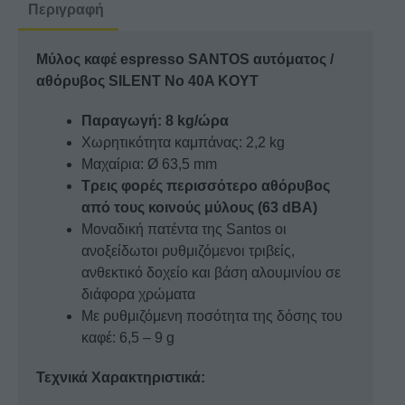
/
Περιγραφή
αθόρυβος
SILENT
Μύλος καφέ espresso SANTOS αυτόματος /
No
αθόρυβος SILENT No 40A KOYT
40A
KOYT
Παραγωγή: 8 kg/ώρα
ποσότητα
Xωρητικότητα καμπάνας: 2,2 kg
Μαχαίρια: Ø 63,5 mm
Τρεις φορές περισσότερο αθόρυβος
από τους κοινούς μύλους (63 dBA)
Μοναδική πατέντα της Santos οι
ανοξείδωτοι ρυθμιζόμενοι τριβείς,
ανθεκτικό δοχείο και βάση αλουμινίου σε
διάφορα χρώματα
Με ρυθμιζόμενη ποσότητα της δόσης του
καφέ: 6,5 – 9 g
Τεχνικά Χαρακτηριστικά: