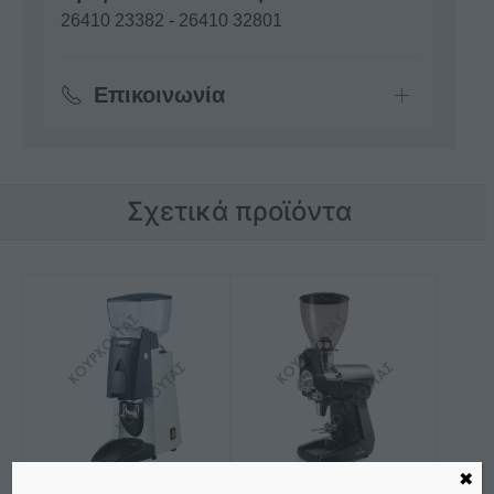
26410 23382
-
26410 32801
Επικοινωνία
Σχετικά προϊόντα
✖