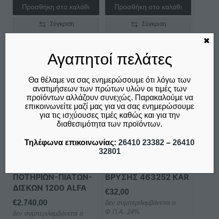
Προσθήκη στο καλάθι
Προσθήκη στο καλάθι
Σύγκριση
Σύγκριση
✖
Αγαπητοί πελάτες
Θα θέλαμε να σας ενημερώσουμε ότι λόγω των
ανατιμήσεων των πρώτων υλών οι τιμές των
προϊόντων αλλάζουν συνεχώς. Παρακαλούμε να
επικοινωνείτε μαζί μας για να σας ενημερώσουμε
για τις ισχύουσες τιμές καθώς και για την
διαθεσιμότητα των προϊόντων.
Τηλέφωνα επικοινωνίας:
26410 23382
–
26410
32801
ΠΛΥΝΤΗΡΙΟ
ΣΠΙΡΑΛ ΝΤΟΥΖΙΕΡΑΣ
ΠΟΤΗΡΙΩΝ-ΠΙΑΤΩΝ-
ΒΡΥΣΗΣ 463252 KAR
ΔΙΣΚΩΝ 1200 ALFA
€
32,00
€
2.740,00
δεν συμπεριλαμβάνεται ο
Φ.Π.Α. 24%
δεν συμπεριλαμβάνεται ο