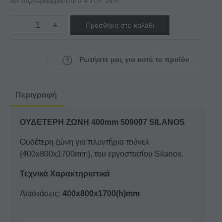
δεν συμπεριλαμβάνεται ο Φ.Π.Α. 24%
−
+
Προσθήκη στο καλάθι
ΟΥΔΕΤΕΡΗ
ΖΩΝΗ
400mm
Ρωτήστε μας για αυτό το προϊόν
509007
SILANOS
ποσότητα
Περιγραφή
ΟΥΔΕΤΕΡΗ ΖΩΝΗ 400mm 509007 SILANOS
Ουδέτερη ζώνη για πλυντήρια τούνελ
(400x800x1700mm), του εργοστασίου Silanos.
Τεχνικά Χαρακτηριστικά
Διαστάσεις:
400x800x1700(h)mm