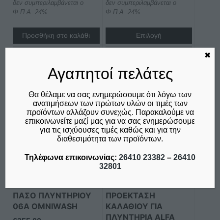
δεν συμπεριλαμβάνεται ο
δεν συμπεριλαμβάνεται ο
range:
του
Φ.Π.Α. 24%
Φ.Π.Α. 24%
€236,00
προϊόντος
through
Προσθήκη στο καλάθι
Επιλογή
€546,00
Σύγκριση
Σύγκριση
✖
Αγαπητοί πελάτες
Θα θέλαμε να σας ενημερώσουμε ότι λόγω των
ανατιμήσεων των πρώτων υλών οι τιμές των
προϊόντων αλλάζουν συνεχώς. Παρακαλούμε να
επικοινωνείτε μαζί μας για να σας ενημερώσουμε
για τις ισχύουσες τιμές καθώς και για την
διαθεσιμότητα των προϊόντων.
Τηλέφωνα επικοινωνίας:
26410 23382
–
26410
32801
ΠΆΣΟ ΠΛΥΝΤΗΡΊΟΥ
ΠΡΟΕΚΤΑΣΗ
06Α OMNIWASH
ΚΑΛΑΘΙΟΥ ΓΙΑ
ΠΛΥΝΤΗΡΙΑ ALFA