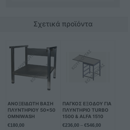
Σχετικά προϊόντα
Αυτό
το
προϊόν
έχει
πολλαπλές
παραλλαγές.
Οι
επιλογές
μπορούν
AΝΟΞΕΊΔΩΤΗ ΒΆΣΗ
ΠΑΓΚΟΣ ΕΞΟΔΟΥ ΓΙΑ
να
ΠΛΥΝΤΗΡΊΟΥ 50×50
ΠΛΥΝΤΗΡΙΟ TURBO
επιλεγούν
OMNIWASH
1500 & ALFA 1510
στη
Price
€
180,00
€
236,00
–
€
546,00
σελίδα