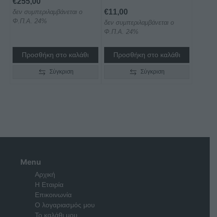
€
255,00
€
11,00
δεν συμπεριλαμβάνεται ο
Φ.Π.Α. 24%
δεν συμπεριλαμβάνεται ο
Φ.Π.Α. 24%
Προσθήκη στο καλάθι
Προσθήκη στο καλάθι
Σύγκριση
Σύγκριση
Menu
Αρχική
Η Εταιρία
Επικοινωνία
Ο λογαριασμός μου
Το καλάθι μου