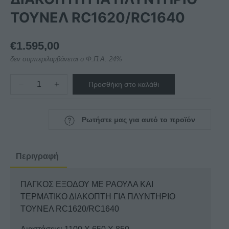
ΤΟΥΝΕΛ RC1620/RC1640
€
1.595,00
δεν συμπεριλαμβάνεται ο Φ.Π.Α. 24%
−
+
Προσθήκη στο καλάθι
ΠΑΓΚΟΣ
ΕΞΟΔΟΥ
ΜΕ
Ρωτήστε μας για αυτό το προϊόν
ΡΑΟΥΛΑ
ΚΑΙ
ΤΕΡΜΑΤΙΚΟ
Περιγραφή
ΔΙΑΚΟΠΤΗ
ΓΙΑ
ΠΑΓΚΟΣ ΕΞΟΔΟΥ ΜΕ ΡΑΟΥΛΑ ΚΑΙ
ΠΛΥΝΤΗΡΙΟ
ΤΕΡΜΑΤΙΚΟ ΔΙΑΚΟΠΤΗ ΓΙΑ ΠΛΥΝΤΗΡΙΟ
ΤΟΥΝΕΛ
ΤΟΥΝΕΛ RC1620/RC1640
RC1620/RC1640
ποσότητα