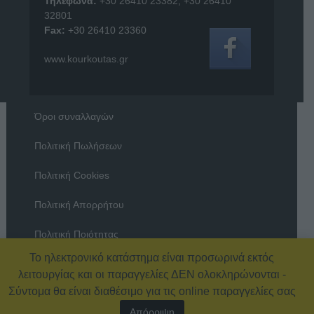
Τηλέφωνα:
+30 26410 23382
,
+30 26410
32801
Fax:
+30 26410 23360
www.kourkoutas.gr
Όροι συναλλαγών
Πολιτική Πωλήσεων
Πολιτική Cookies
Πολιτική Απορρήτου
Πολιτική Ποιότητας
Το ηλεκτρονικό κατάστημα είναι προσωρινά εκτός
Όροι χρήσης
λειτουργίας και οι παραγγελίες ΔΕΝ ολοκληρώνονται -
Σύντομα θα είναι διαθέσιμο για τις online παραγγελίες σας
Απόρριψη
© 2026 Εξοπλισμός Καταστημάτων – ΚΟΥΡΚΟΥΤΑΣ