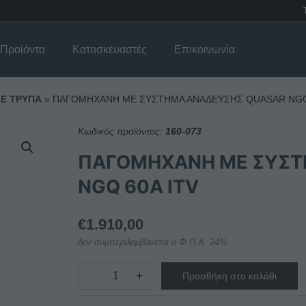
Προϊόντα
Κατασκευαστές
Επικοινωνία
ΜΕ ΤΡΥΠΑ
»
ΠΑΓΟΜΗΧΑΝΗ ΜΕ ΣΥΣΤΗΜΑ ΑΝΑΔΕΥΣΗΣ QUASAR NGQ 
Κωδικός προϊόντος:
160-073
ΠΑΓΟΜΗΧΑΝΗ ΜΕ ΣΥΣΤ
NGQ 60A ITV
€
1.910,00
δεν συμπεριλαμβάνεται ο Φ.Π.Α. 24%
−
+
Προσθήκη στο καλάθι
ΠΑΓΟΜΗΧΑΝΗ
ΜΕ