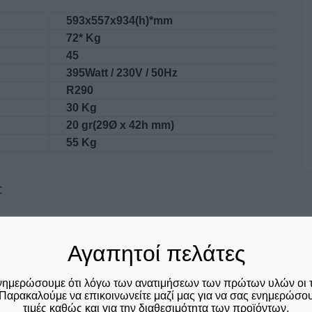
593x557x934(h)*mm
72* Kg
45
395Watt / 230V / 50Hz
R290
30 Kg
20 gr(29Ø x 42h mm)
55 Kg
C
Αγαπητοί πελάτες
Σχετικά προϊόντα
νημερώσουμε ότι λόγω των ανατιμήσεων των πρώτων υλών οι 
Παρακαλούμε να επικοινωνείτε μαζί μας για να σας ενημερώσουμ
τιμές καθώς και για την διαθεσιμότητα των προϊόντων.