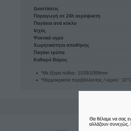
Διαστάσεις
Παραγωγή σε 24h αερόψυκτη
Παγάκια ανά κύκλο
Ισχύς
Ψυκτικό υγρό
Χωρητικότητα αποθήκης
Παγάκι τρύπα
Καθαρό Βάρος
*Με έξτρα πόδια : 1039/1089mm
*Θερμοκρασία περιβάλλοντος / νερού : 10°
Θα θέλαμε να σας ε
αλλάζουν συνεχώς. 