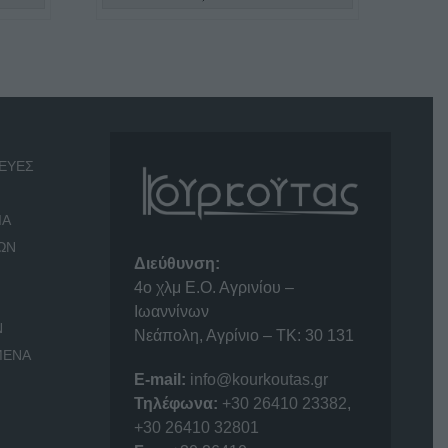
ΕΥΕΣ
ΙΑ
ΩΝ
Διεύθυνση:
4o χλμ Ε.Ο. Αγρινίου –
Ιωαννίνων
Ν
Νεάπολη, Αγρίνιο – ΤΚ: 30 131
ΜΕΝΑ
E-mail:
info@kourkoutas.gr
Τηλέφωνα:
+30 26410 23382
,
+30 26410 32801