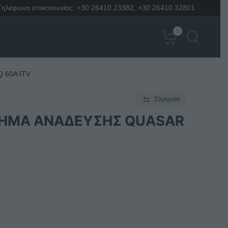
Τηλέφωνα επικοινωνίας:
+30 26410 23382
,
+30 26410 32801
0
60A ITV
Σύγκριση
ΗΜΑ ΑΝΑΔΕΥΣΗΣ QUASAR