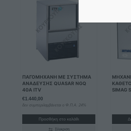
ΠΑΓΟΜΗΧΑΝΗ ΜΕ ΣΥΣΤΗΜΑ
ΜΗΧΑΝ
ΑΝΑΔΕΥΣΗΣ QUASAR NGQ
ΚΑΘΕΤΟ
40A ITV
SIMAG 
€
1.440,00
δεν συμπεριλαμβάνεται ο Φ.Π.Α. 24%
Προσθήκη στο καλάθι
Δ
Σύγκριση