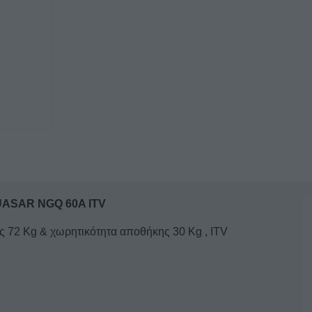
ΣΥΣΤΗΜΑ
ΑΝΑΔΕΥΣΗΣ
QUASAR
NGQ
60A
ITV
ποσότητα
SAR NGQ 60A ITV
 72 Kg & χωρητικότητα αποθήκης 30 Kg , ITV