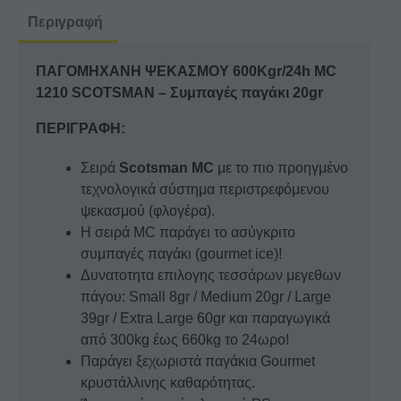
SCOTSMAN
Περιγραφή
-
Συμπαγές
ΠΑΓΟΜΗΧΑΝΗ ΨΕΚΑΣΜΟΥ 600Kgr/24h MC
παγάκι
1210 SCOTSMAN – Συμπαγές παγάκι 20gr
20gr
ποσότητα
ΠΕΡΙΓΡΑΦΗ:
Σειρά
Scotsman MC
με το πιο προηγμένο
τεχνολογικά σύστημα περιστρεφόμενου
ψεκασμού (φλογέρα).
Η σειρά MC παράγει το ασύγκριτο
συμπαγές παγάκι (gourmet ice)!
Δυνατοτητα επιλογης τεσσάρων μεγεθων
πάγου: Small 8gr / Medium 20gr / Large
39gr / Extra Large 60gr και παραγωγικά
από 300kg έως 660kg το 24ωρο!
Παράγει ξεχωριστά παγάκια Gourmet
κρυστάλλινης καθαρότητας.