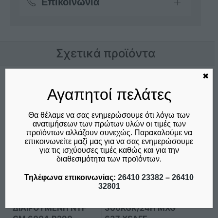
Επικοινωνία
Σχετικά προϊόντα
✖
Αγαπητοί πελάτες
Θα θέλαμε να σας ενημερώσουμε ότι λόγω των
ανατιμήσεων των πρώτων υλών οι τιμές των
προϊόντων αλλάζουν συνεχώς. Παρακαλούμε να
επικοινωνείτε μαζί μας για να σας ενημερώσουμε
για τις ισχύουσες τιμές καθώς και για την
διαθεσιμότητα των προϊόντων.
Τηλέφωνα επικοινωνίας:
26410 23382
–
26410
ΜΗΧΑΝΉ
ΠΑΓΟΜΗΧΑΝΗ
32801
ΠΑΓΟΤΡΊΜΜΑΤΟΣ
ΨΕΚΑΣΜΟΥ
ΔΙΑΙΡΟΎΜΕΝΗ NTF
300KGR/24H MXG