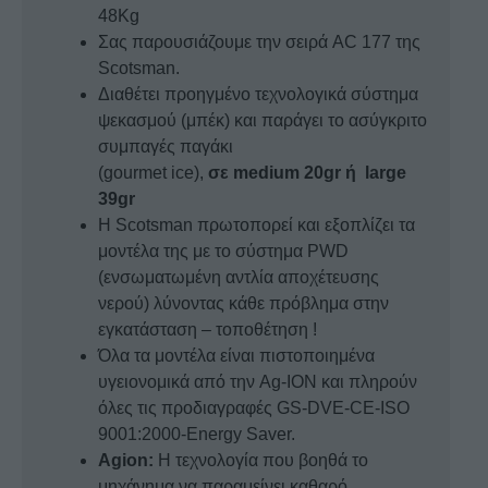
48Kg
Σας παρουσιάζουμε την σειρά AC 177 της
Scotsman.
Διαθέτει προηγμένο τεχνολογικά σύστημα
ψεκασμού (μπέκ) και παράγει το ασύγκριτο
συμπαγές παγάκι
(gourmet ice),
σε medium 20gr ή large
39gr
Η Scotsman πρωτοπορεί και εξοπλίζει τα
μοντέλα της με το σύστημα PWD
(ενσωματωμένη αντλία αποχέτευσης
νερού) λύνοντας κάθε πρόβλημα στην
εγκατάσταση – τοποθέτηση !
Όλα τα μοντέλα είναι πιστοποιημένα
υγειονομικά από την Ag-ION και πληρούν
όλες τις προδιαγραφές GS-DVE-CE-ISO
9001:2000-Energy Saver.
Agion:
Η τεχνολογία που βοηθά το
μηχάνημα να παραμείνει καθαρό