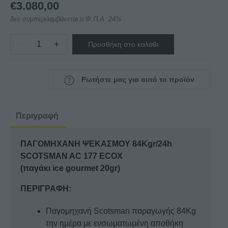
€
3.080,00
δεν συμπεριλαμβάνεται ο Φ.Π.Α. 24%
−
+
Προσθήκη στο καλάθι
ΠΑΓΟΜΗΧΑΝΗ
ΨΕΚΑΣΜΟΥ
84Kgr/24h
Ρωτήστε μας για αυτό το προϊόν
SCOTSMAN
AC
177
Περιγραφή
ECOX
-
ΠΑΓΟΜΗΧΑΝΗ ΨΕΚΑΣΜΟΥ 84Kgr/24h
Παγάκι
SCOTSMAN AC 177 ECOX
20gr
(παγάκι ice gourmet 20gr)
ποσότητα
ΠΕΡΙΓΡΑΦΗ:
Παγομηχανή Scotsman παραγωγής 84Kg
την ημέρα με ενσωματωμένη αποθήκη