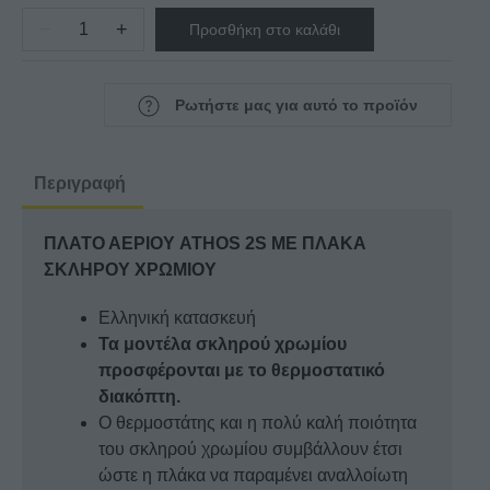
−
+
Προσθήκη στο καλάθι
ΠΛΑΤΟ
ΑΕΡΙΟΥ
ATHOS
Ρωτήστε μας για αυτό το προϊόν
2S
ΜΕ
ΠΛΑΚΑ
Περιγραφή
ΣΚΛΗΡΟΥ
ΧΡΩΜΙΟΥ
ΠΛΑΤΟ ΑΕΡΙΟΥ ATHOS 2S ΜΕ ΠΛΑΚΑ
ποσότητα
ΣΚΛΗΡΟΥ ΧΡΩΜΙΟΥ
Ελληνική κατασκευή
Τα μοντέλα σκληρού χρωμίου
προσφέρονται με το θερμοστατικό
διακόπτη.
Ο θερμοστάτης και η πολύ καλή ποιότητα
του σκληρού χρωμίου συμβάλλουν έτσι
ώστε η πλάκα να παραμένει αναλλοίωτη