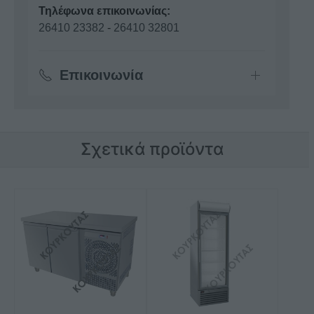
Τηλέφωνα επικοινωνίας:
26410 23382
-
26410 32801
Επικοινωνία
Σχετικά προϊόντα
Αυτό
το
προϊόν
έχει
πολλαπλές
παραλλαγές.
Οι