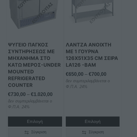
έχει
έχει
πολλαπλές
πολλαπλές
παραλλαγές.
παραλλαγές.
Οι
Οι
επιλογές
επιλογές
μπορούν
μπορούν
ΨΥΓΕΙΟ ΠΑΓΚΟΣ
ΛΑΝΤΖΑ ANOIXΤΗ
να
να
ΣΥΝΤΗΡΗΣΕΩΣ ΜΕ
ΜΕ 1 ΓΟΥΡΝΑ
επιλεγούν
επιλεγούν
ΜΗΧΑΝΗΜΑ ΣΤΟ
126X51X35 CM ΣΕΙΡΑ
στη
στη
ΚΑΤΩ ΜΕΡΟΣ-UNDER
LΑ126 -BAM
MOUNTED
σελίδα
σελίδα
Price
€
650,00
–
€
700,00
REFRIGERATED
του
του
δεν συμπεριλαμβάνεται ο
range:
COUNTER
προϊόντος
προϊόντος
Φ.Π.Α. 24%
€650,00
Price
€
730,00
–
€
1.020,00
through
δεν συμπεριλαμβάνεται ο
range:
€700,00
Φ.Π.Α. 24%
€730,00
through
Επιλογή
Επιλογή
€1.020,00
Σύγκριση
Σύγκριση