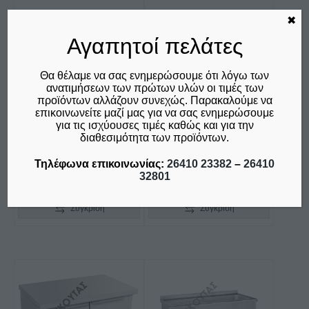
επιλογές
μπορούν
✖
ΨΥΓΕΙΟ ΠΑΓΚΟΣ
ΒΙΤΡΙΝΑ ΕΠΙΔΑΠΕΔΙΑ
να
Αγαπητοί πελάτες
ΣΥΝΤΗΡΗΣΕΩΣ ΜΕ
ΣΥΝΤΗΡΗΣΗΣ-
επιλεγούν
ΨΥΚΤΙΚΟ
ΑΝΑΨΥΚΤΙΚΩΝ
στη
ΜΗΧΑΝΗΜΑ ΣΕΙΡΑ 70
METALFRIO
Θα θέλαμε να σας ενημερώσουμε ότι λόγω των
ΜΕ ΠΟΡΤΕΣ GN
INOVA520 SUPER
σελίδα
ανατιμήσεων των πρώτων υλών οι τιμές των
προϊόντων αλλάζουν συνεχώς. Παρακαλούμε να
SUBZERO
του
Price
€
755,00
–
€
1.350,00
επικοινωνείτε μαζί μας για να σας ενημερώσουμε
προϊόντος
€
1.015,00
δεν συμπεριλαμβάνεται ο
range:
για τις ισχύουσες τιμές καθώς και για την
Φ.Π.Α. 24%
διαθεσιμότητα των προϊόντων.
δεν συμπεριλαμβάνεται ο
€755,00
Φ.Π.Α. 24%
through
Τηλέφωνα επικοινωνίας:
26410 23382
–
26410
€1.350,00
32801
Επιλογή
Προσθήκη στο καλάθι
Σύγκριση
Σύγκριση
Αυτό
Αυτό
το
το
προϊόν
προϊόν