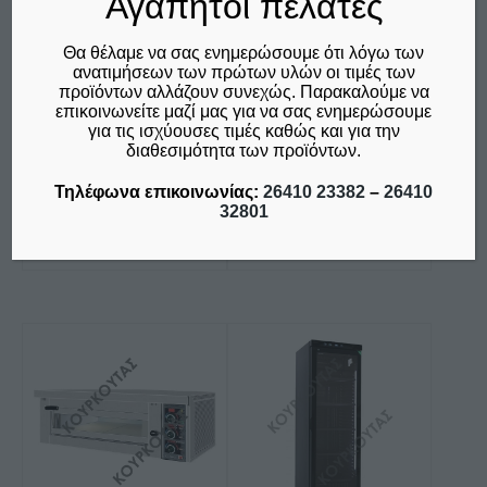
Αγαπητοί πελάτες
ΚΑΦΕ MINI D 50
Price
€
1.070,00
–
€
1.300,00
στη
/BELOGIA (COFFEE
δεν συμπεριλαμβάνεται ο
range:
GRINDER WITH
σελίδα
Θα θέλαμε να σας ενημερώσουμε ότι λόγω των
Φ.Π.Α. 24%
€1.070,00
ανατιμήσεων των πρώτων υλών οι τιμές των
DISPENSER)
του
through
προϊόντων αλλάζουν συνεχώς. Παρακαλούμε να
προϊόντος
€
225,00
επικοινωνείτε μαζί μας για να σας ενημερώσουμε
€1.300,00
για τις ισχύουσες τιμές καθώς και για την
δεν συμπεριλαμβάνεται ο
διαθεσιμότητα των προϊόντων.
Φ.Π.Α. 24%
Τηλέφωνα επικοινωνίας:
26410 23382
–
26410
Επιλογή
Προσθήκη στο καλάθι
32801
Σύγκριση
Σύγκριση